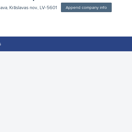
slava, Krāslavas nov., LV-5601
Append company info
s