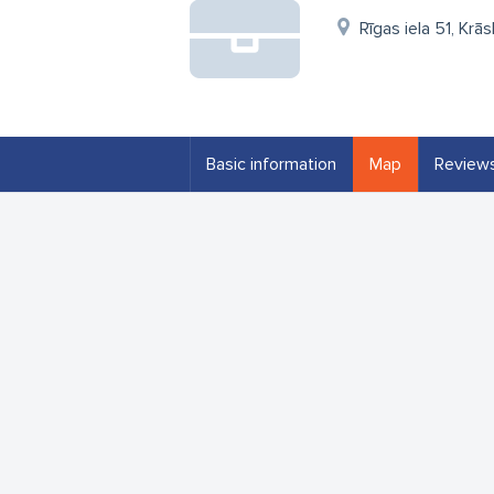
Rīgas iela 51, Krā
Basic information
Map
Review