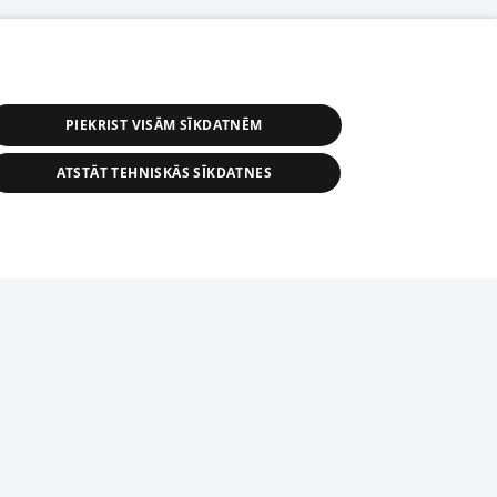
PIEKRIST VISĀM SĪKDATNĒM
ATSTĀT TEHNISKĀS SĪKDATNES
r distribution of 1188 database, its
nformation contained in the database, or
tion in any form is strictly prohibited.
tīmekļa vietne nevarēs pilnvērtīgi darboties un sniegt
 download is prohibited. Reproduction
l published on the website 1188 is
den without the editorial license of 1188