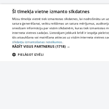
Šī tīmekļa vietne izmanto sīkdatnes
Mūsu tīmekļa vietnē tiek izmantotas sīkdatnes, lai nodrošinātu un u
satura ģenerēšanai, veiktu reklāmas un satura mērījumus, auditorij
sniedzam informāciju par visām sīkdatnēm, kuras tiek izmantotas mū
interneta vietnes sadaļas. Lietotājam jebkurā brīdī ir iespēja piekrist
tās atsaukšana vai mainīšana attiecas uz visām interneta vietnes s
sīkdatņu izmantošanas noteikumos.
RĀDĪT VISUS PARTNERUS
(1718) →
PIELĀGOT IZVĒLI
TEHNISKĀS/OBLIGĀTĀS
STATISTIKAS
M
Tehniskās/
Tehniskās/obligātās sīkdatnes nepieciešamas, lai lietotājs varētu brīvi apm
lietotājam nepieciešamo informāciju.
About us
Compan
Nodrošinātājs
/
Darbības
Advertisement
Buses, t
Nosaukums
Apra
Domēns
ilgums
interna