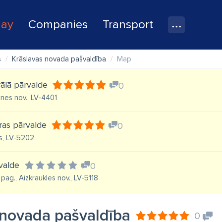
lay
Companies
Transport
s
Krāslavas novada pašvaldība
Map
ālā pārvalde
0
nes nov., LV-4401
ras pārvalde
0
ls, LV-5202
valde
0
pag., Aizkraukles nov., LV-5118
 novada pašvaldība
0