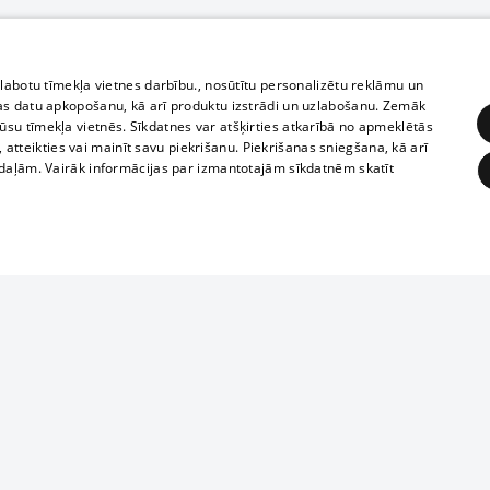
zlabotu tīmekļa vietnes darbību., nosūtītu personalizētu reklāmu un
as datu apkopošanu, kā arī produktu izstrādi un uzlabošanu. Zemāk
su tīmekļa vietnēs. Sīkdatnes var atšķirties atkarībā no apmeklētās
, atteikties vai mainīt savu piekrišanu. Piekrišanas sniegšana, kā arī
adaļām. Vairāk informācijas par izmantotajām sīkdatnēm skatīt
ĒRĶĒŠANA
FUNKCIONĀLĀS
NEKLASIFICĒTĀS
Reproduction, o
obligātās
Statistikas
Mērķēšana
Funkcionālās
Neklasificētās
parts or the i
parts of informa
eklēt un pārlūkot tīmekļa vietni un izmantot tās piedāvātās iespējas. Bez šīm sīkdatnēm 
Also automatic
ies
In the cinemas
of any materia
rains,
TV program
strictly forbid
ksts
tional schedules