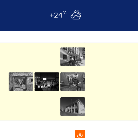
°C
+24