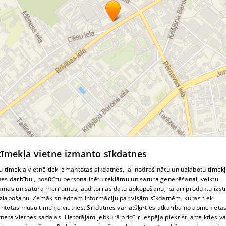
© MapTiler
© OpenStreetMap contributors
 tīmekļa vietne izmanto sīkdatnes
 tīmekļa vietnē tiek izmantotas sīkdatnes, lai nodrošinātu un uzlabotu tīmek
nes darbību., nosūtītu personalizētu reklāmu un satura ģenerēšanai, veiktu
āmas un satura mērījumus, auditorijas datu apkopošanu, kā arī produktu izst
zlabošanu. Zemāk sniedzam informāciju par visām sīkdatnēm, kuras tiek
ntotas mūsu tīmekļa vietnēs. Sīkdatnes var atšķirties atkarībā no apmeklētā
rneta vietnes sadaļas. Lietotājam jebkurā brīdī ir iespēja piekrist, atteikties va