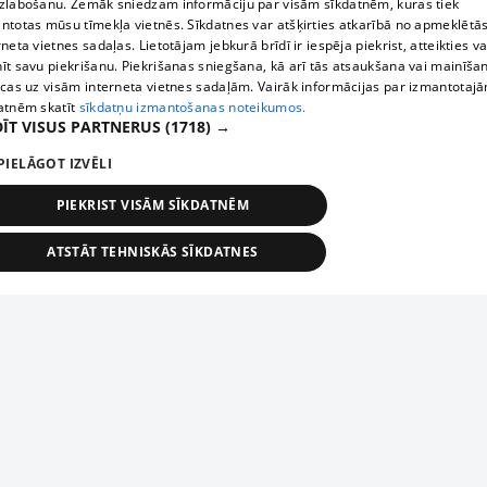
zlabošanu. Zemāk sniedzam informāciju par visām sīkdatnēm, kuras tiek
ntotas mūsu tīmekļa vietnēs. Sīkdatnes var atšķirties atkarībā no apmeklētā
rneta vietnes sadaļas. Lietotājam jebkurā brīdī ir iespēja piekrist, atteikties va
īt savu piekrišanu. Piekrišanas sniegšana, kā arī tās atsaukšana vai mainīša
ecas uz visām interneta vietnes sadaļām. Vairāk informācijas par izmantotaj
atnēm skatīt
sīkdatņu izmantošanas noteikumos.
ĪT VISUS PARTNERUS
(1718) →
PIELĀGOT IZVĒLI
PIEKRIST VISĀM SĪKDATNĒM
ATSTĀT TEHNISKĀS SĪKDATNES
TEHNISKĀS/OBLIGĀTĀS
STATISTIKAS
MĒRĶĒŠANA
FUNKCIONĀLĀS
NEKLASIFICĒTĀS
ehniskās/obligātās
Statistikas
Mērķēšana
Funkcionālās
Neklasificēt
niskās/obligātās sīkdatnes nepieciešamas, lai lietotājs varētu brīvi apmeklēt un pārlūk
Add your company