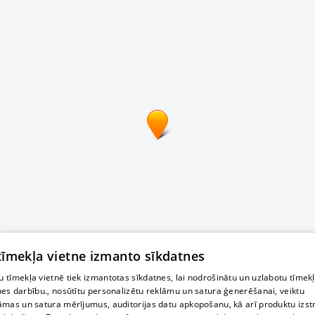
 tīmekļa vietne izmanto sīkdatnes
 tīmekļa vietnē tiek izmantotas sīkdatnes, lai nodrošinātu un uzlabotu tīmek
nes darbību., nosūtītu personalizētu reklāmu un satura ģenerēšanai, veiktu
āmas un satura mērījumus, auditorijas datu apkopošanu, kā arī produktu izst