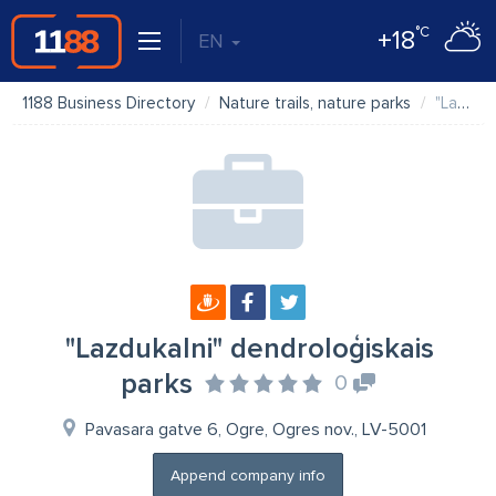
°C
+18
EN
1188 Business Directory
Nature trails, nature parks
"Lazdukalni" dendroloģiskais parks
"Lazdukalni" dendroloģiskais
parks
0
Pavasara gatve 6, Ogre, Ogres nov., LV-5001
Append company info