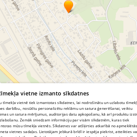
© MapTiler
© OpenStreetMap contributors
 tīmekļa vietne izmanto sīkdatnes
 tīmekļa vietnē tiek izmantotas sīkdatnes, lai nodrošinātu un uzlabotu tīmek
nes darbību., nosūtītu personalizētu reklāmu un satura ģenerēšanai, veiktu
āmas un satura mērījumus, auditorijas datu apkopošanu, kā arī produktu izst
zlabošanu. Zemāk sniedzam informāciju par visām sīkdatnēm, kuras tiek
ntotas mūsu tīmekļa vietnēs. Sīkdatnes var atšķirties atkarībā no apmeklētā
rneta vietnes sadaļas. Lietotājam jebkurā brīdī ir iespēja piekrist, atteikties va