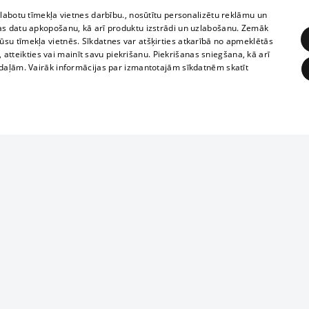
zlabotu tīmekļa vietnes darbību., nosūtītu personalizētu reklāmu un
as datu apkopošanu, kā arī produktu izstrādi un uzlabošanu. Zemāk
su tīmekļa vietnēs. Sīkdatnes var atšķirties atkarībā no apmeklētās
, atteikties vai mainīt savu piekrišanu. Piekrišanas sniegšana, kā arī
adaļām. Vairāk informācijas par izmantotajām sīkdatnēm skatīt
ĒRĶĒŠANA
FUNKCIONĀLĀS
NEKLASIFICĒTĀS
Reproduction, o
obligātās
Statistikas
Mērķēšana
Funkcionālās
Neklasificētās
parts or the i
parts of informa
eklēt un pārlūkot tīmekļa vietni un izmantot tās piedāvātās iespējas. Bez šīm sīkdatnēm 
Also automatic
ies
In the cinemas
of any materia
rains,
TV program
strictly forbid
ksts
tional schedules
website.
Contract rules
ēja norādītais identifikators
ets
360 Ziņas kontakti
īkfails tiek izmantots, lai saglabātu lietotāja piekrišanas statusu sīkdatnēm pašreizējā 
ckets