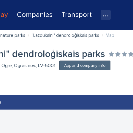
lay
Companies
Transport
, nature parks
"Lazdukalni" dendroloģiskais parks
Map
ni" dendroloģiskais parks
 Ogre, Ogres nov., LV-5001
Append company info
s