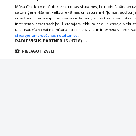
Mūsu tīmekļa vietnē tiek izmantotas sīkdatnes, lai nodrošinātu un u
satura ģenerēšanai, veiktu reklāmas un satura mērījumus, auditorij
sniedzam informāciju par visām sīkdatnēm, kuras tiek izmantotas mū
interneta vietnes sadaļas. Lietotājam jebkurā brīdī ir iespēja piekrist
tās atsaukšana vai mainīšana attiecas uz visām interneta vietnes s
sīkdatņu izmantošanas noteikumos.
RĀDĪT VISUS PARTNERUS
(1718) →
PIELĀGOT IZVĒLI
TEHNISKĀS/OBLIGĀTĀS
STATISTIKAS
M
Tehniskās/
Tehniskās/obligātās sīkdatnes nepieciešamas, lai lietotājs varētu brīvi apm
lietotājam nepieciešamo informāciju.
About us
Compan
Nodrošinātājs
/
Darbības
Advertisement
Buses, t
Nosaukums
Apra
Domēns
ilgums
interna
For business
delfi-adid
delfi.lv
1 gads
Izdev
Bus tick
Tariffs
gdpr
measureadv.com
59
Šis s
Train ti