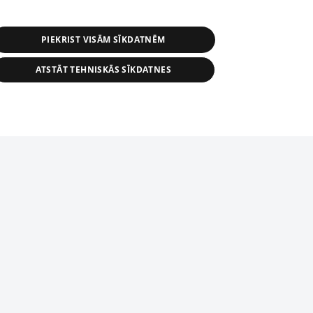
PIEKRIST VISĀM SĪKDATNĒM
ATSTĀT TEHNISKĀS SĪKDATNES
r distribution of 1188 database, its
nformation contained in the database, or
tion in any form is strictly prohibited.
tīmekļa vietne nevarēs pilnvērtīgi darboties un sniegt
 download is prohibited. Reproduction
l published on the website 1188 is
den without the editorial license of 1188
domēnā.