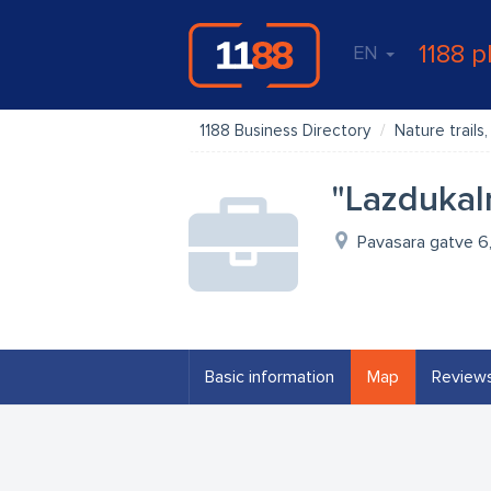
1188 p
EN
1188 Business Directory
Nature trails
"Lazdukal
Pavasara gatve 6,
Basic information
Map
Review