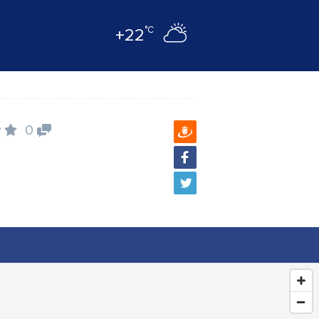
°C
+22
0