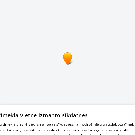
 tīmekļa vietne izmanto sīkdatnes
 tīmekļa vietnē tiek izmantotas sīkdatnes, lai nodrošinātu un uzlabotu tīmek
nes darbību., nosūtītu personalizētu reklāmu un satura ģenerēšanai, veiktu