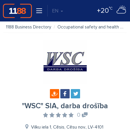
°C
+20
EN
1188 Business Directory
Occupational safety and health
"W
"WSC" SIA, darba drošība
0
Vilku iela 1, Cēsis, Cēsu nov., LV-4101