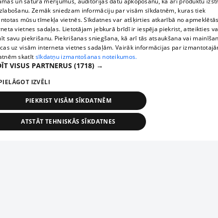
āmas un satura mērījumus, auditorijas datu apkopošanu, kā arī produktu izst
zlabošanu. Zemāk sniedzam informāciju par visām sīkdatnēm, kuras tiek
ntotas mūsu tīmekļa vietnēs. Sīkdatnes var atšķirties atkarībā no apmeklētā
rneta vietnes sadaļas. Lietotājam jebkurā brīdī ir iespēja piekrist, atteikties va
īt savu piekrišanu. Piekrišanas sniegšana, kā arī tās atsaukšana vai mainīša
ecas uz visām interneta vietnes sadaļām. Vairāk informācijas par izmantotaj
atnēm skatīt
sīkdatņu izmantošanas noteikumos.
ĪT VISUS PARTNERUS
(1718) →
PIELĀGOT IZVĒLI
PIEKRIST VISĀM SĪKDATNĒM
ATSTĀT TEHNISKĀS SĪKDATNES
TEHNISKĀS/OBLIGĀTĀS
STATISTIKAS
MĒRĶĒŠANA
FUNKCIONĀLĀS
NEKLASIFICĒTĀS
ehniskās/obligātās
Statistikas
Mērķēšana
Funkcionālās
Neklasificēt