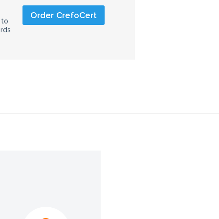
Order CrefoCert
 to
ards