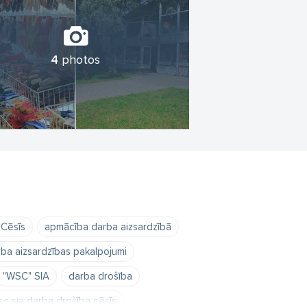
4
photos
 Cēsīs
apmācība darba aizsardzībā
ba aizsardzības pakalpojumi
"WSC" SIA
darba drošība
sc sia darba drošība cēsīs