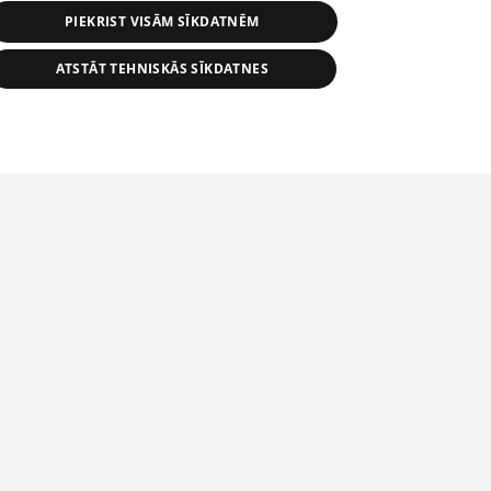
PIEKRIST VISĀM SĪKDATNĒM
ATSTĀT TEHNISKĀS SĪKDATNES
r distribution of 1188 database, its
nformation contained in the database, or
tion in any form is strictly prohibited.
tīmekļa vietne nevarēs pilnvērtīgi darboties un sniegt
 download is prohibited. Reproduction
l published on the website 1188 is
den without the editorial license of 1188
domēnā.
ce service: e-mail -
info@1188.lv