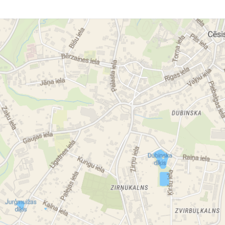
ws
da