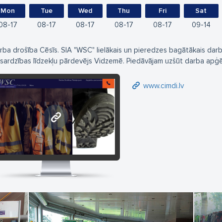
Mon
Tue
Wed
Thu
Fri
Sat
08
17
08
17
08
17
08
17
08
17
09
14
rba drošība Cēsīs. SIA "WSC" lielākais un pieredzes bagātākais dar
zsardzības līdzekļu pārdevējs Vidzemē. Piedāvājam uzšūt darba apģērbu
www.cimdi.lv
www.cimdi.lv