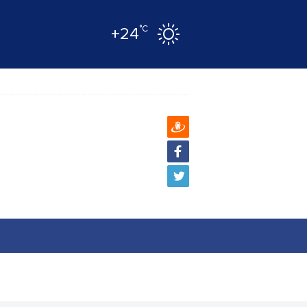
°C
+24