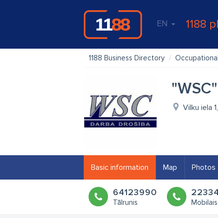
1188 p
EN
1188 Business Directory
Occupational
"WSC" 
Vilku iela 
Basic information
Map
Photos
64123990
22334
Tālrunis
Mobilais