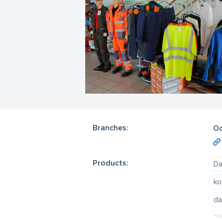
Branches:
Oc
Products:
Da
ko
da
"W