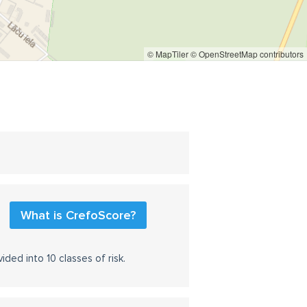
© MapTiler
© OpenStreetMap contributors
What is CrefoScore?
ided into 10 classes of risk.