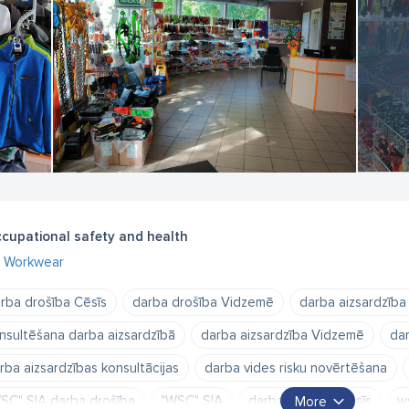
cupational safety and health
Workwear
rba drošība Cēsīs
darba drošība Vidzemē
darba aizsardzība
nsultēšana darba aizsardzībā
darba aizsardzība Vidzemē
dar
rba aizsardzības konsultācijas
darba vides risku novērtēšana
SC" SIA darba drošība
"WSC" SIA
darba apģērbi Cēsīs
w
More