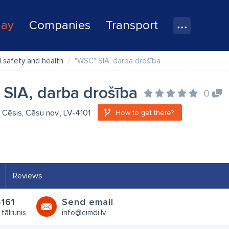
lay
Companies
Transport
 safety and health
"WSC" SIA, darba drošība
SIA, darba drošība
0
1, Cēsis, Cēsu nov., LV-4101
How to get there?
Reviews
161
Send email
 tālrunis
info@cimdi.lv