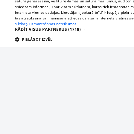
satura ģenerēšanai, veiktu reklāmas un satura mērījumus, auditorij
sniedzam informāciju par visām sīkdatnēm, kuras tiek izmantotas mū
interneta vietnes sadaļas. Lietotājam jebkurā brīdī ir iespēja piekrist
tās atsaukšana vai mainīšana attiecas uz visām interneta vietnes s
sīkdatņu izmantošanas noteikumos.
RĀDĪT VISUS PARTNERUS
(1718) →
PIELĀGOT IZVĒLI
TEHNISKĀS/OBLIGĀTĀS
STATISTIKAS
M
Tehniskās/
Tehniskās/obligātās sīkdatnes nepieciešamas, lai lietotājs varētu brīvi apm
lietotājam nepieciešamo informāciju.
About us
Compan
Nodrošinātājs
/
Darbības
Advertisement
Buses, t
Nosaukums
Apra
Domēns
ilgums
interna
For business
delfi-adid
delfi.lv
1 gads
Izdev
Bus tick
Tariffs
gdpr
measureadv.com
59
Šis s
Train ti
Privacy policy
minūtes
54