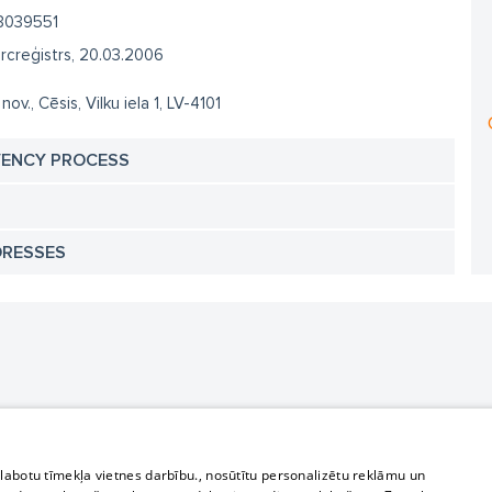
3039551
creģistrs, 20.03.2006
nov., Cēsis, Vilku iela 1, LV-4101
VENCY PROCESS
DRESSES
zlabotu tīmekļa vietnes darbību., nosūtītu personalizētu reklāmu un