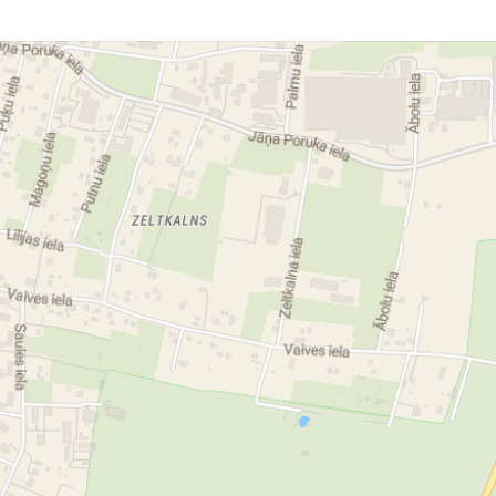
a apģērbi
kvalitatīvi darba apģērbi