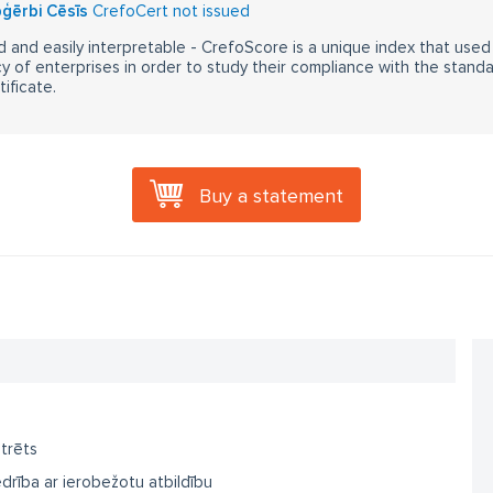
ģērbi Cēsīs
CrefoCert not issued
 and easily interpretable - CrefoScore is a unique index that used
y of enterprises in order to study their compliance with the stand
ificate.
Buy a statement
trēts
drība ar ierobežotu atbildību