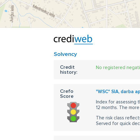
Solvency
Credit
No registered negat
history:
Crefo
"WSC" SIA, darba ap
Score
Index for assessing t
12 months. The more 
The risk class reflect
Served for quick dec