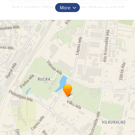
darba apģērbu šūšana
aprīkojums darbam augstumā
More
drošības zīmes
"WSC" SIA
darba apģērbi Cēsīs
wsc sia darba drošība cēsīs
wsc sia darba apģērbi cēsīs cenas
darba apģērbi
ziemas darba apģērbi
kvalitatīvi darba apģērbi
darba aizsardzības apģērbs
darba apģērbi un apavi