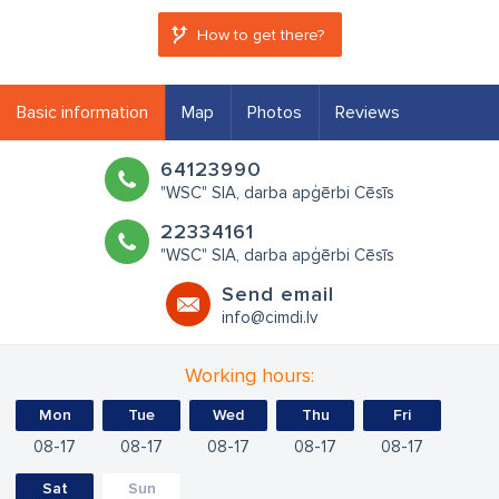
How to get there?
Basic information
Map
Photos
Reviews
64123990
"WSC" SIA, darba apģērbi Cēsīs
22334161
"WSC" SIA, darba apģērbi Cēsīs
Send email
info@cimdi.lv
Working hours:
Mon
Tue
Wed
Thu
Fri
08
17
08
17
08
17
08
17
08
17
Sat
Sun