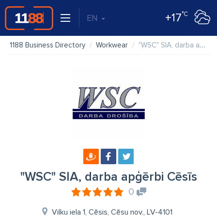
°C
+17
EN
1188 Business Directory
Workwear
"WSC" SIA, darba apģērbi Cēsīs
"WSC" SIA, darba apģērbi Cēsīs
0
Vilku iela 1, Cēsis, Cēsu nov., LV-4101