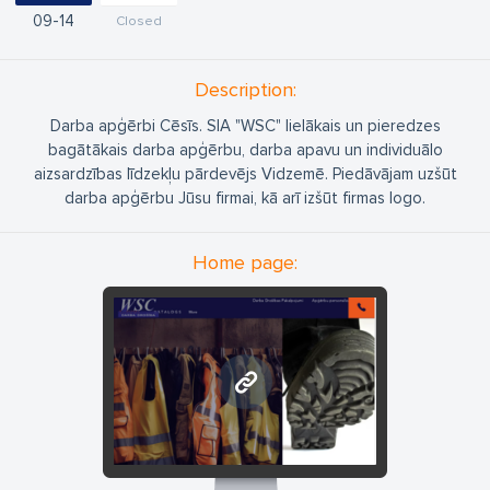
09
14
Closed
Description:
Darba apģērbi Cēsīs. SIA "WSC" lielākais un pieredzes
bagātākais darba apģērbu, darba apavu un individuālo
aizsardzības līdzekļu pārdevējs Vidzemē. Piedāvājam uzšūt
darba apģērbu Jūsu firmai, kā arī izšūt firmas logo.
Home page:
www.cimdi.lv