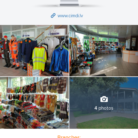
www.cimdi.lv
4
photos
Branches: