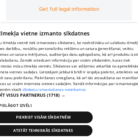
Get full legal information
 tīmekļa vietne izmanto sīkdatnes
 tīmekļa vietnē tiek izmantotas sīkdatnes, lai nodrošinātu un uzlabotu tīmek
nes darbību., nosūtītu personalizētu reklāmu un satura ģenerēšanai, veiktu
āmas un satura mērījumus, auditorijas datu apkopošanu, kā arī produktu izst
zlabošanu. Zemāk sniedzam informāciju par visām sīkdatnēm, kuras tiek
ntotas mūsu tīmekļa vietnēs. Sīkdatnes var atšķirties atkarībā no apmeklētā
rneta vietnes sadaļas. Lietotājam jebkurā brīdī ir iespēja piekrist, atteikties va
īt savu piekrišanu. Piekrišanas sniegšana, kā arī tās atsaukšana vai mainīša
ecas uz visām interneta vietnes sadaļām. Vairāk informācijas par izmantotaj
atnēm skatīt
sīkdatņu izmantošanas noteikumos.
ĪT VISUS PARTNERUS
(1718) →
PIELĀGOT IZVĒLI
PIEKRIST VISĀM SĪKDATNĒM
ATSTĀT TEHNISKĀS SĪKDATNES