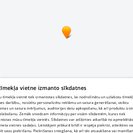
 tīmekļa vietne izmanto sīkdatnes
 tīmekļa vietnē tiek izmantotas sīkdatnes, lai nodrošinātu un uzlabotu tīmek
nes darbību., nosūtītu personalizētu reklāmu un satura ģenerēšanai, veiktu
āmas un satura mērījumus, auditorijas datu apkopošanu, kā arī produktu izst
zlabošanu. Zemāk sniedzam informāciju par visām sīkdatnēm, kuras tiek
ntotas mūsu tīmekļa vietnēs. Sīkdatnes var atšķirties atkarībā no apmeklētā
rneta vietnes sadaļas. Lietotājam jebkurā brīdī ir iespēja piekrist, atteikties va
īt savu piekrišanu. Piekrišanas sniegšana, kā arī tās atsaukšana vai mainīša