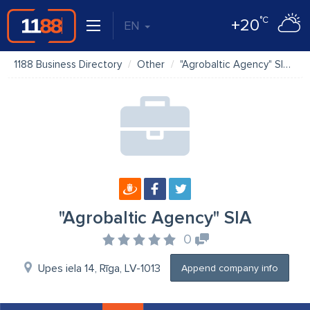
°C
+20
EN
1188 Business Directory
Other
"Agrobaltic Agency" SIA
"Agrobaltic Agency" SIA
0
Upes iela 14, Rīga, LV-1013
Append company info