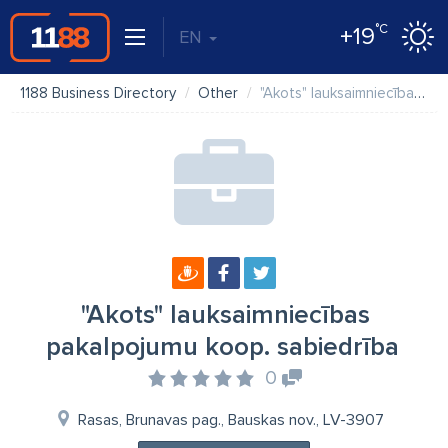
°C
+19
EN
1188 Business Directory
Other
"Akots" lauksaimniecības pakalpojumu koop. sabiedrība
"Akots" lauksaimniecības
pakalpojumu koop. sabiedrība
0
Rasas, Brunavas pag., Bauskas nov., LV-3907