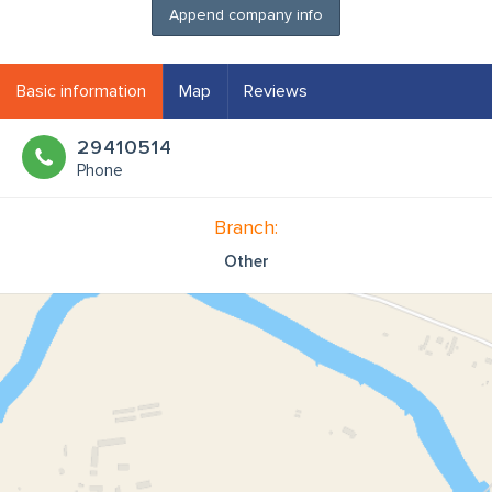
Append company info
Basic information
Map
Reviews
29410514
Phone
Branch:
Other