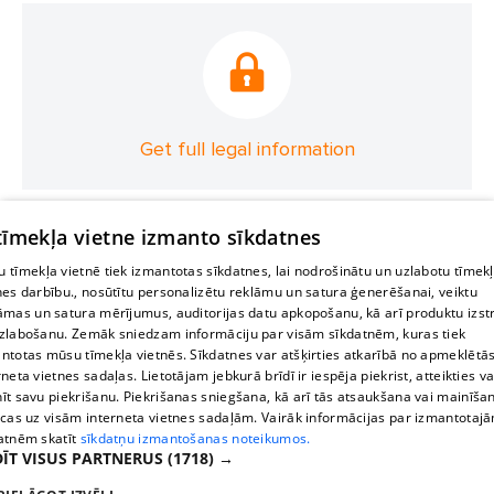
Get full legal information
 tīmekļa vietne izmanto sīkdatnes
 tīmekļa vietnē tiek izmantotas sīkdatnes, lai nodrošinātu un uzlabotu tīmek
nes darbību., nosūtītu personalizētu reklāmu un satura ģenerēšanai, veiktu
āmas un satura mērījumus, auditorijas datu apkopošanu, kā arī produktu izst
zlabošanu. Zemāk sniedzam informāciju par visām sīkdatnēm, kuras tiek
ntotas mūsu tīmekļa vietnēs. Sīkdatnes var atšķirties atkarībā no apmeklētā
rneta vietnes sadaļas. Lietotājam jebkurā brīdī ir iespēja piekrist, atteikties va
īt savu piekrišanu. Piekrišanas sniegšana, kā arī tās atsaukšana vai mainīša
ecas uz visām interneta vietnes sadaļām. Vairāk informācijas par izmantotaj
atnēm skatīt
sīkdatņu izmantošanas noteikumos.
ĪT VISUS PARTNERUS
(1718) →