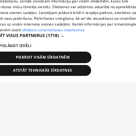
zlabošanu. Zemāk sniedzam informāciju par visām sīkdatnēm, kuras tiek
ntotas mūsu tīmekļa vietnēs. Sīkdatnes var atšķirties atkarībā no apmeklētā
rneta vietnes sadaļas. Lietotājam jebkurā brīdī ir iespēja piekrist, atteikties va
īt savu piekrišanu. Piekrišanas sniegšana, kā arī tās atsaukšana vai mainīša
ecas uz visām interneta vietnes sadaļām. Vairāk informācijas par izmantotaj
atnēm skatīt
sīkdatņu izmantošanas noteikumos.
ĪT VISUS PARTNERUS
(1718) →
PIELĀGOT IZVĒLI
PIEKRIST VISĀM SĪKDATNĒM
ATSTĀT TEHNISKĀS SĪKDATNES
TEHNISKĀS/OBLIGĀTĀS
STATISTIKAS
MĒRĶĒŠANA
FUNKCIONĀLĀS
NEKLASIFICĒTĀS
ehniskās/obligātās
Statistikas
Mērķēšana
Funkcionālās
Neklasificēt
niskās/obligātās sīkdatnes nepieciešamas, lai lietotājs varētu brīvi apmeklēt un pārlūk
Add your company