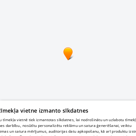
 tīmekļa vietne izmanto sīkdatnes
 tīmekļa vietnē tiek izmantotas sīkdatnes, lai nodrošinātu un uzlabotu tīmek
nes darbību., nosūtītu personalizētu reklāmu un satura ģenerēšanai, veiktu
āmas un satura mērījumus, auditorijas datu apkopošanu, kā arī produktu izst