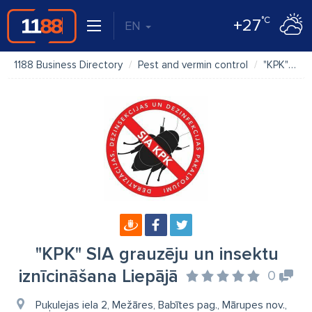
°C
+27
EN
1188 Business Directory
Pest and vermin control
"KPK" SIA grauzēju un insektu iznīcināšana Liepājā
"KPK" SIA grauzēju un insektu
iznīcināšana Liepājā
0
Puķulejas iela 2, Mežāres, Babītes pag., Mārupes nov.,