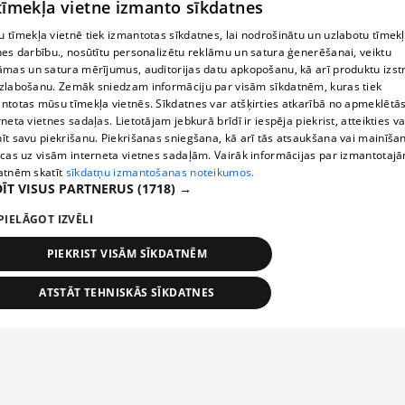
 tīmekļa vietne izmanto sīkdatnes
 tīmekļa vietnē tiek izmantotas sīkdatnes, lai nodrošinātu un uzlabotu tīmek
nes darbību., nosūtītu personalizētu reklāmu un satura ģenerēšanai, veiktu
āmas un satura mērījumus, auditorijas datu apkopošanu, kā arī produktu izst
zlabošanu. Zemāk sniedzam informāciju par visām sīkdatnēm, kuras tiek
ntotas mūsu tīmekļa vietnēs. Sīkdatnes var atšķirties atkarībā no apmeklētā
rneta vietnes sadaļas. Lietotājam jebkurā brīdī ir iespēja piekrist, atteikties va
īt savu piekrišanu. Piekrišanas sniegšana, kā arī tās atsaukšana vai mainīša
ecas uz visām interneta vietnes sadaļām. Vairāk informācijas par izmantotaj
atnēm skatīt
sīkdatņu izmantošanas noteikumos.
ĪT VISUS PARTNERUS
(1718) →
PIELĀGOT IZVĒLI
PIEKRIST VISĀM SĪKDATNĒM
ATSTĀT TEHNISKĀS SĪKDATNES
TEHNISKĀS/OBLIGĀTĀS
STATISTIKAS
MĒRĶĒŠANA
FUNKCIONĀLĀS
NEKLASIFICĒTĀS