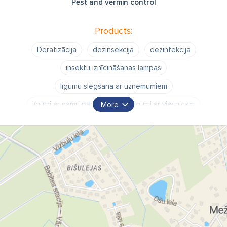
Pest and vermin control
Products:
Deratizācija
dezinsekcija
dezinfekcija
insektu iznīcināšanas lampas
līgumu slēgšana ar uzņēmumiem
līgumi ar namu pārvaldēm
līgumi ar viesnīcām
More
līgumi ar atpūtas centriem
līgumi ar skolām
līgumi ar sporta kompleksiem
līgumi ar kafejnīcām utt
peļu iznīcināšana
žurku iznīcināšana
grauzēju iznīcināšana
prusaku iznīcināšana
tarakānu iznīcināšana
blusu iznīcināšana
mušu iznīcināšana
skudru iznīcināšana