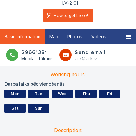
LV-2101
How to get there?
Basic information
Map
Photos
Videos
29661231
Send email
Mobilais tālrunis
kpk@kpk.lv
Working hours:
Darba laiks pēc vienošanās
Mon
Tue
Wed
Thu
Fri
Sat
Sun
Description: