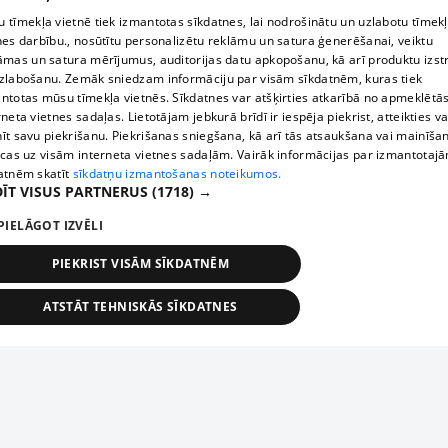
 tīmekļa vietnē tiek izmantotas sīkdatnes, lai nodrošinātu un uzlabotu tīmek
nes darbību., nosūtītu personalizētu reklāmu un satura ģenerēšanai, veiktu
āmas un satura mērījumus, auditorijas datu apkopošanu, kā arī produktu izst
zlabošanu. Zemāk sniedzam informāciju par visām sīkdatnēm, kuras tiek
ntotas mūsu tīmekļa vietnēs. Sīkdatnes var atšķirties atkarībā no apmeklētā
rneta vietnes sadaļas. Lietotājam jebkurā brīdī ir iespēja piekrist, atteikties va
īt savu piekrišanu. Piekrišanas sniegšana, kā arī tās atsaukšana vai mainīša
ecas uz visām interneta vietnes sadaļām. Vairāk informācijas par izmantotaj
atnēm skatīt
sīkdatņu izmantošanas noteikumos.
ĪT VISUS PARTNERUS
(1718) →
PIELĀGOT IZVĒLI
PIEKRIST VISĀM SĪKDATNĒM
ATSTĀT TEHNISKĀS SĪKDATNES
TEHNISKĀS/OBLIGĀTĀS
STATISTIKAS
MĒRĶĒŠANA
FUNKCIONĀLĀS
NEKLASIFICĒTĀS