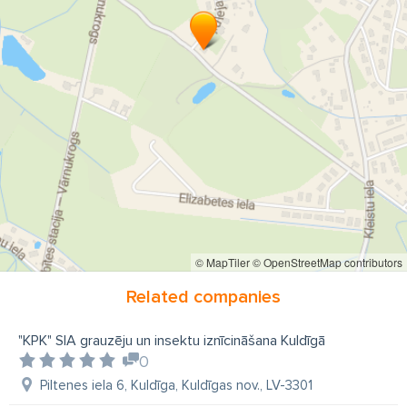
iznīcināšana mājās
iznīcināšana dzīvokļos
iznīcināšana uzņēmumos
grauzēju iznīdēšana
insektu iznīdēšana
iznīcināšana Talsos
© MapTiler
© OpenStreetMap contributors
Related companies
"KPK" SIA grauzēju un insektu iznīcināšana Kuldīgā
0
Piltenes iela 6, Kuldīga, Kuldīgas nov., LV-3301