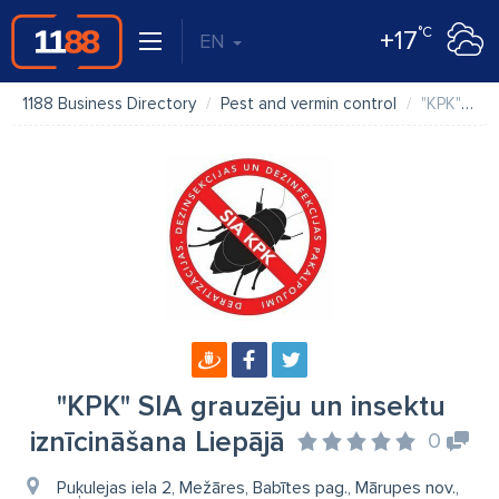
°C
+17
EN
1188 Business Directory
Pest and vermin control
"KPK" SIA grauzēju un insektu iznīcināšana Liepājā
"KPK" SIA grauzēju un insektu
iznīcināšana Liepājā
0
Puķulejas iela 2, Mežāres, Babītes pag., Mārupes nov.,