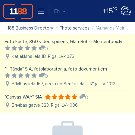
°C
+15
EN
1188 Business Directory
Photo services
"Armands Meirāns fotogrāfs" individuālais darbs
Foto kaste, 360 video spineris, GlamBot – Momentbox.lv
0
Katlaklana iela 1B, Rīga, LV-1073
"1. Rānda" SIA, fotolaboratorija, foto dokumentiem
0
Brīvības iela 167, (ieeja no Senču ielas), Rīga, LV-1012
"Canvas WAY" SIA
0
Brīvības gatve 323, Rīga, LV-1006