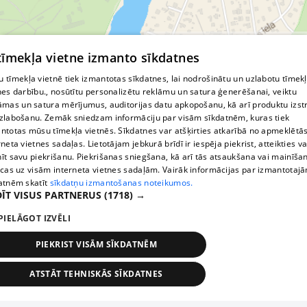
© MapTiler
© OpenStreetMap contributors
 tīmekļa vietne izmanto sīkdatnes
 tīmekļa vietnē tiek izmantotas sīkdatnes, lai nodrošinātu un uzlabotu tīmek
nes darbību., nosūtītu personalizētu reklāmu un satura ģenerēšanai, veiktu
āmas un satura mērījumus, auditorijas datu apkopošanu, kā arī produktu izst
zlabošanu. Zemāk sniedzam informāciju par visām sīkdatnēm, kuras tiek
ntotas mūsu tīmekļa vietnēs. Sīkdatnes var atšķirties atkarībā no apmeklētā
rneta vietnes sadaļas. Lietotājam jebkurā brīdī ir iespēja piekrist, atteikties va
īt savu piekrišanu. Piekrišanas sniegšana, kā arī tās atsaukšana vai mainīša
ecas uz visām interneta vietnes sadaļām. Vairāk informācijas par izmantotaj
atnēm skatīt
sīkdatņu izmantošanas noteikumos.
ĪT VISUS PARTNERUS
(1718) →
PIELĀGOT IZVĒLI
PIEKRIST VISĀM SĪKDATNĒM
ATSTĀT TEHNISKĀS SĪKDATNES
TEHNISKĀS/OBLIGĀTĀS
STATISTIKAS
MĒRĶĒŠANA