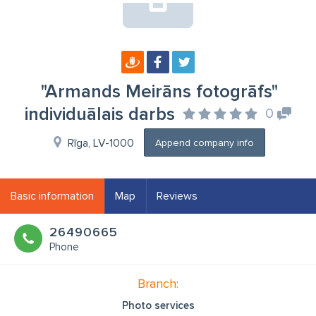
"Armands Meirāns fotogrāfs"
individuālais darbs
0
Rīga, LV-1000
Append company info
Basic information
Map
Reviews
26490665
Phone
Branch:
Photo services