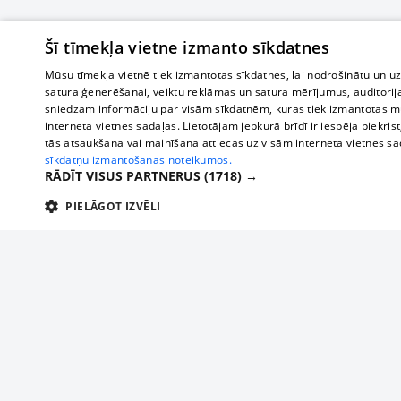
Šī tīmekļa vietne izmanto sīkdatnes
Mūsu tīmekļa vietnē tiek izmantotas sīkdatnes, lai nodrošinātu un u
satura ģenerēšanai, veiktu reklāmas un satura mērījumus, auditorij
sniedzam informāciju par visām sīkdatnēm, kuras tiek izmantotas mū
interneta vietnes sadaļas. Lietotājam jebkurā brīdī ir iespēja piekrist
tās atsaukšana vai mainīšana attiecas uz visām interneta vietnes s
sīkdatņu izmantošanas noteikumos.
RĀDĪT VISUS PARTNERUS
(1718) →
PIELĀGOT IZVĒLI
TEHNISKĀS/OBLIGĀTĀS
STATISTIKAS
M
Tehniskās/
Tehniskās/obligātās sīkdatnes nepieciešamas, lai lietotājs varētu brīvi apm
lietotājam nepieciešamo informāciju.
About us
Compan
Nodrošinātājs
/
Darbības
Advertisement
Buses, t
Nosaukums
Apra
Domēns
ilgums