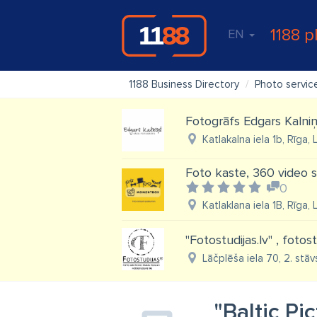
1188 p
EN
1188 Business Directory
Photo servic
Fotogrāfs Edgars Kalni
Katlakalna iela 1b, Rīga,
Foto kaste, 360 video 
0
Katlaklana iela 1B, Rīga,
"Fotostudijas.lv" , fotos
Lāčplēša iela 70, 2. stāvs
"Baltic Pi