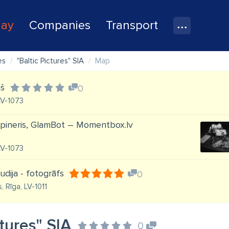
lay
Companies
Transport
es
"Baltic Pictures" SIA
Map
ņš
0
 LV-1073
spineris, GlamBot – Momentbox.lv
 LV-1073
tudija - fotogrāfs
0
, Rīga, LV-1011
ctures" SIA
0