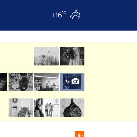
°C
+16
5