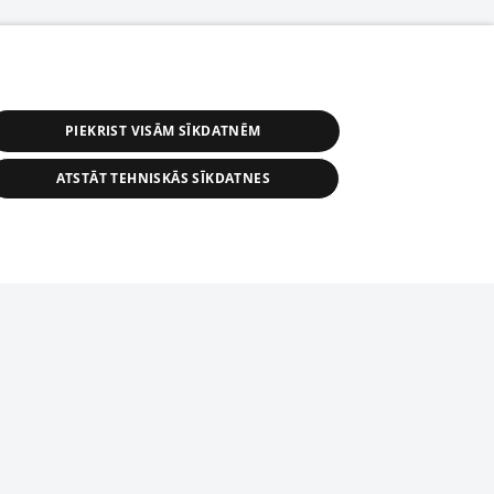
PIEKRIST VISĀM SĪKDATNĒM
ATSTĀT TEHNISKĀS SĪKDATNES
r distribution of 1188 database, its
nformation contained in the database, or
tion in any form is strictly prohibited.
tīmekļa vietne nevarēs pilnvērtīgi darboties un sniegt
 download is prohibited. Reproduction
l published on the website 1188 is
den without the editorial license of 1188