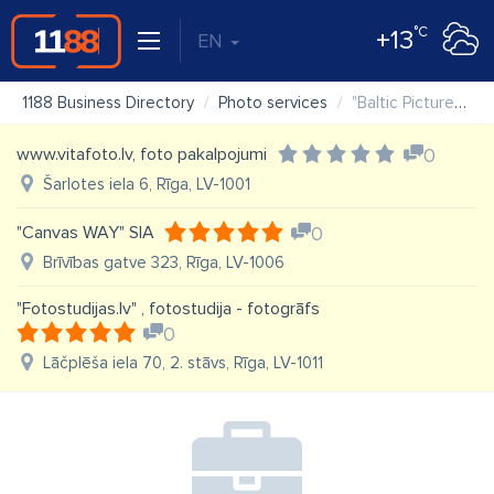
°C
+13
EN
1188 Business Directory
Photo services
"Baltic Pictures" SIA
www.vitafoto.lv, foto pakalpojumi
0
Šarlotes iela 6, Rīga, LV-1001
"Canvas WAY" SIA
0
Brīvības gatve 323, Rīga, LV-1006
"Fotostudijas.lv" , fotostudija - fotogrāfs
0
Lāčplēša iela 70, 2. stāvs, Rīga, LV-1011