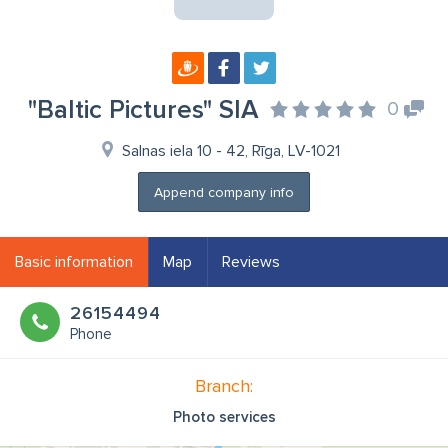
"Baltic Pictures" SIA
0
Salnas iela 10 - 42, Rīga, LV-1021
Append company info
Basic information
Map
Reviews
26154494
Phone
Branch:
Photo services