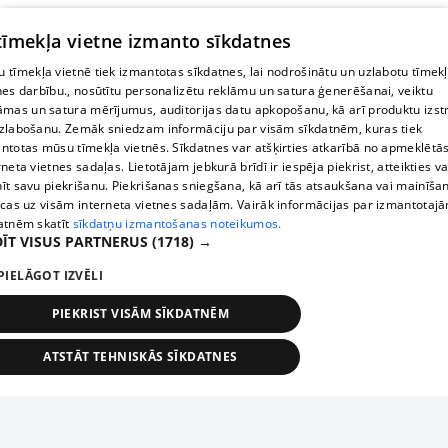
 tīmekļa vietne izmanto sīkdatnes
 tīmekļa vietnē tiek izmantotas sīkdatnes, lai nodrošinātu un uzlabotu tīmek
nes darbību., nosūtītu personalizētu reklāmu un satura ģenerēšanai, veiktu
āmas un satura mērījumus, auditorijas datu apkopošanu, kā arī produktu izst
zlabošanu. Zemāk sniedzam informāciju par visām sīkdatnēm, kuras tiek
ntotas mūsu tīmekļa vietnēs. Sīkdatnes var atšķirties atkarībā no apmeklētā
rneta vietnes sadaļas. Lietotājam jebkurā brīdī ir iespēja piekrist, atteikties va
īt savu piekrišanu. Piekrišanas sniegšana, kā arī tās atsaukšana vai mainīša
ecas uz visām interneta vietnes sadaļām. Vairāk informācijas par izmantotaj
atnēm skatīt
sīkdatņu izmantošanas noteikumos.
ĪT VISUS PARTNERUS
(1718) →
PIELĀGOT IZVĒLI
PIEKRIST VISĀM SĪKDATNĒM
ATSTĀT TEHNISKĀS SĪKDATNES
TEHNISKĀS/OBLIGĀTĀS
STATISTIKAS
MĒRĶĒŠANA