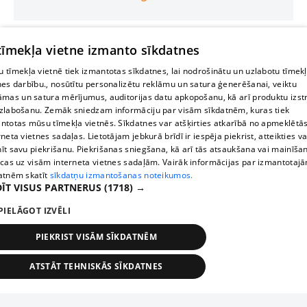
 tīmekļa vietne izmanto sīkdatnes
 tīmekļa vietnē tiek izmantotas sīkdatnes, lai nodrošinātu un uzlabotu tīmek
nes darbību., nosūtītu personalizētu reklāmu un satura ģenerēšanai, veiktu
āmas un satura mērījumus, auditorijas datu apkopošanu, kā arī produktu izst
zlabošanu. Zemāk sniedzam informāciju par visām sīkdatnēm, kuras tiek
ntotas mūsu tīmekļa vietnēs. Sīkdatnes var atšķirties atkarībā no apmeklētā
rneta vietnes sadaļas. Lietotājam jebkurā brīdī ir iespēja piekrist, atteikties va
īt savu piekrišanu. Piekrišanas sniegšana, kā arī tās atsaukšana vai mainīša
ecas uz visām interneta vietnes sadaļām. Vairāk informācijas par izmantotaj
atnēm skatīt
sīkdatņu izmantošanas noteikumos.
ĪT VISUS PARTNERUS
(1718) →
PIELĀGOT IZVĒLI
PIEKRIST VISĀM SĪKDATNĒM
ATSTĀT TEHNISKĀS SĪKDATNES
TEHNISKĀS/OBLIGĀTĀS
STATISTIKAS
MĒRĶĒŠANA