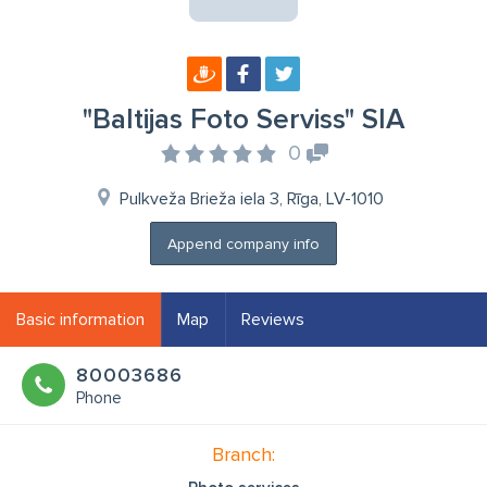
"Baltijas Foto Serviss" SIA
0
Pulkveža Brieža iela 3, Rīga, LV-1010
Append company info
Basic information
Map
Reviews
80003686
Phone
Branch: