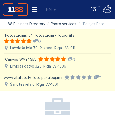
°C
+16
EN
1188 Business Directory
Photo services
"Baltijas Foto Serviss" SIA
"Fotostudijas.lv" , fotostudija - fotogrāfs
0
Lāčplēša iela 70, 2. stāvs, Rīga, LV-1011
"Canvas WAY" SIA
0
Brīvības gatve 323, Rīga, LV-1006
www.vitafoto.lv, foto pakalpojumi
0
Šarlotes iela 6, Rīga, LV-1001