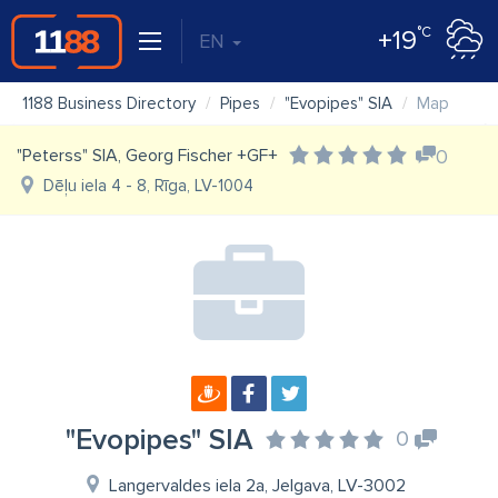
°C
+19
EN
1188 Business Directory
Pipes
"Evopipes" SIA
Map
"Peterss" SIA, Georg Fischer +GF+
0
Dēļu iela 4 - 8, Rīga, LV-1004
"Evopipes" SIA
0
Langervaldes iela 2a, Jelgava, LV-3002