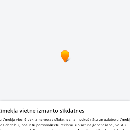
 tīmekļa vietne izmanto sīkdatnes
 tīmekļa vietnē tiek izmantotas sīkdatnes, lai nodrošinātu un uzlabotu tīmek
nes darbību., nosūtītu personalizētu reklāmu un satura ģenerēšanai, veiktu