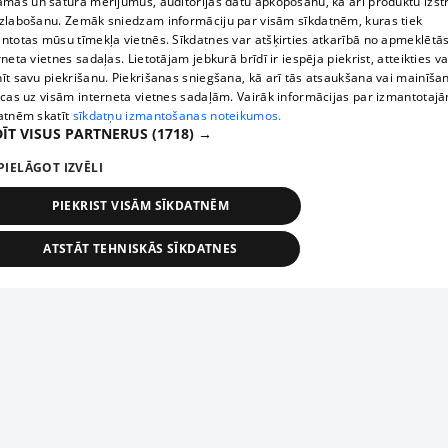
āmas un satura mērījumus, auditorijas datu apkopošanu, kā arī produktu izst
zlabošanu. Zemāk sniedzam informāciju par visām sīkdatnēm, kuras tiek
ntotas mūsu tīmekļa vietnēs. Sīkdatnes var atšķirties atkarībā no apmeklētā
rneta vietnes sadaļas. Lietotājam jebkurā brīdī ir iespēja piekrist, atteikties va
īt savu piekrišanu. Piekrišanas sniegšana, kā arī tās atsaukšana vai mainīša
ecas uz visām interneta vietnes sadaļām. Vairāk informācijas par izmantotaj
atnēm skatīt
sīkdatņu izmantošanas noteikumos.
ĪT VISUS PARTNERUS
(1718) →
PIELĀGOT IZVĒLI
PIEKRIST VISĀM SĪKDATNĒM
ATSTĀT TEHNISKĀS SĪKDATNES
TEHNISKĀS/OBLIGĀTĀS
STATISTIKAS
MĒRĶĒŠANA
FUNKCIONĀLĀS
NEKLASIFICĒTĀS
ehniskās/obligātās
Statistikas
Mērķēšana
Funkcionālās
Neklasificēt