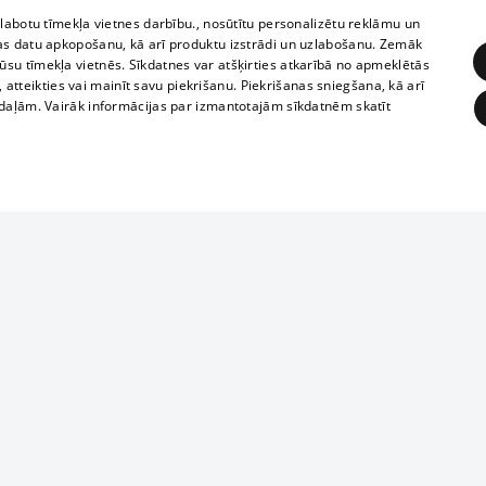
zlabotu tīmekļa vietnes darbību., nosūtītu personalizētu reklāmu un
as datu apkopošanu, kā arī produktu izstrādi un uzlabošanu. Zemāk
su tīmekļa vietnēs. Sīkdatnes var atšķirties atkarībā no apmeklētās
, atteikties vai mainīt savu piekrišanu. Piekrišanas sniegšana, kā arī
adaļām. Vairāk informācijas par izmantotajām sīkdatnēm skatīt
ĒRĶĒŠANA
FUNKCIONĀLĀS
NEKLASIFICĒTĀS
Reproduction, o
obligātās
Statistikas
Mērķēšana
Funkcionālās
Neklasificētās
parts or the i
parts of informa
eklēt un pārlūkot tīmekļa vietni un izmantot tās piedāvātās iespējas. Bez šīm sīkdatnēm 
Also automatic
ies
In the cinemas
of any materia
rains,
TV program
strictly forbid
ksts
tional schedules
website.
Contract rules
ēja norādītais identifikators
ets
360 Ziņas kontakti
īkfails tiek izmantots, lai saglabātu lietotāja piekrišanas statusu sīkdatnēm pašreizējā 
ckets