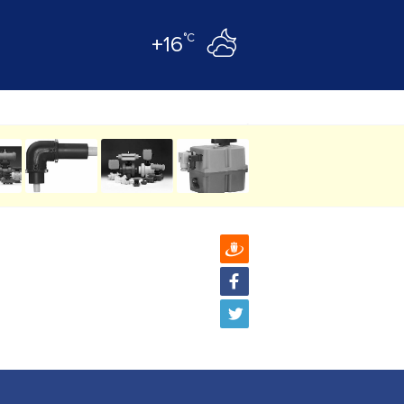
°C
+16