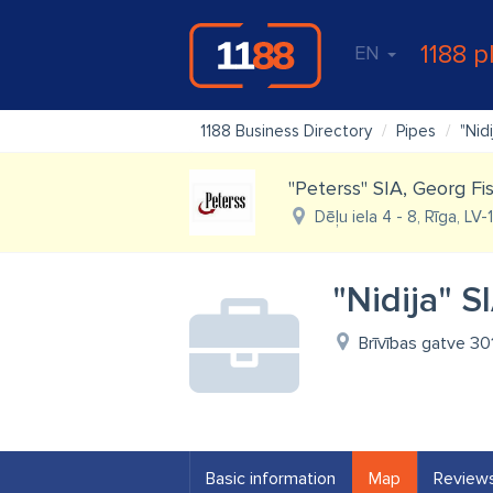
1188 p
EN
1188 Business Directory
Pipes
"Nidi
"Peterss" SIA, Georg F
Dēļu iela 4 - 8, Rīga, LV
"Nidija" S
Brīvības gatve 30
Basic information
Map
Review