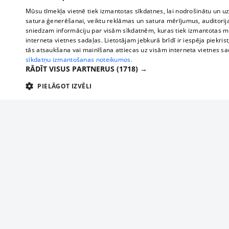
Mūsu tīmekļa vietnē tiek izmantotas sīkdatnes, lai nodrošinātu un u
satura ģenerēšanai, veiktu reklāmas un satura mērījumus, auditorij
sniedzam informāciju par visām sīkdatnēm, kuras tiek izmantotas mū
interneta vietnes sadaļas. Lietotājam jebkurā brīdī ir iespēja piekrist
tās atsaukšana vai mainīšana attiecas uz visām interneta vietnes s
sīkdatņu izmantošanas noteikumos.
RĀDĪT VISUS PARTNERUS
(1718) →
PIELĀGOT IZVĒLI
TEHNISKĀS/OBLIGĀTĀS
STATISTIKAS
M
Tehniskās/
Tehniskās/obligātās sīkdatnes nepieciešamas, lai lietotājs varētu brīvi apm
lietotājam nepieciešamo informāciju.
About us
Compan
Nodrošinātājs
/
Darbības
Advertisement
Buses, t
Nosaukums
Apra
Domēns
ilgums
interna
For business
delfi-adid
delfi.lv
1 gads
Izdev
Bus tick
Tariffs
gdpr
measureadv.com
59
Šis s
Train ti