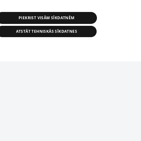
PIEKRIST VISĀM SĪKDATNĒM
ATSTĀT TEHNISKĀS SĪKDATNES
r distribution of 1188 database, its
nformation contained in the database, or
tion in any form is strictly prohibited.
tīmekļa vietne nevarēs pilnvērtīgi darboties un sniegt
 download is prohibited. Reproduction
l published on the website 1188 is
den without the editorial license of 1188
domēnā.