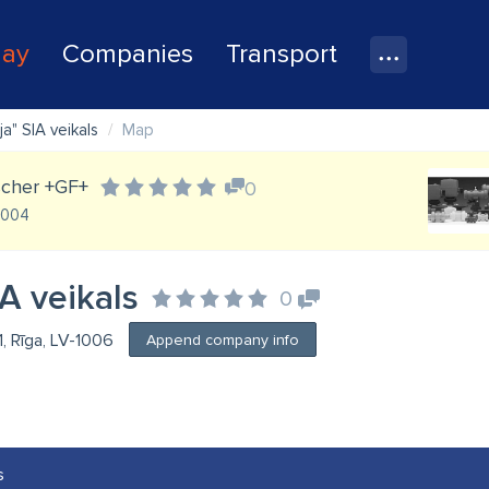
lay
Companies
Transport
ja" SIA veikals
Map
ischer +GF+
0
-1004
IA veikals
0
1, Rīga, LV-1006
Append company info
s