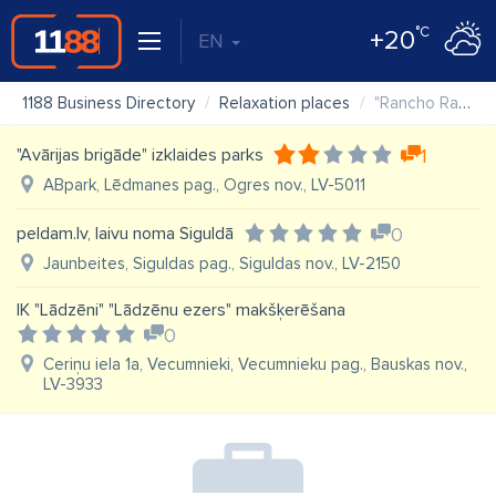
°C
+20
EN
1188 Business Directory
Relaxation places
"Rancho Randevu" SIA
"Avārijas brigāde" izklaides parks
1
ABpark, Lēdmanes pag., Ogres nov., LV-5011
peldam.lv, laivu noma Siguldā
0
Jaunbeites, Siguldas pag., Siguldas nov., LV-2150
IK "Lādzēni" "Lādzēnu ezers" makšķerēšana
0
Ceriņu iela 1a, Vecumnieki, Vecumnieku pag., Bauskas nov.,
LV-3933