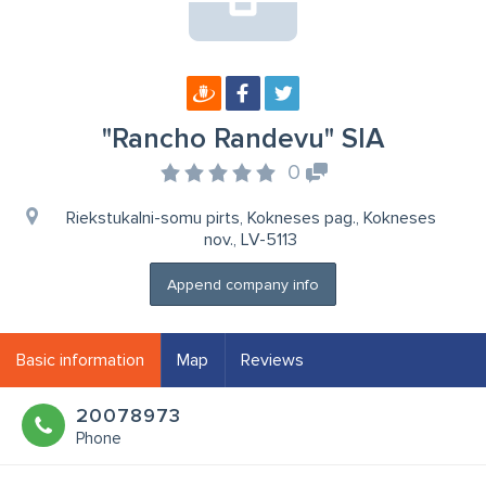
"Rancho Randevu" SIA
0
Riekstukalni-somu pirts, Kokneses pag., Kokneses
nov., LV-5113
Append company info
Basic information
Map
Reviews
20078973
Phone