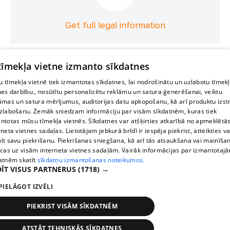
Get full legal information
 tīmekļa vietne izmanto sīkdatnes
 tīmekļa vietnē tiek izmantotas sīkdatnes, lai nodrošinātu un uzlabotu tīmek
nes darbību., nosūtītu personalizētu reklāmu un satura ģenerēšanai, veiktu
āmas un satura mērījumus, auditorijas datu apkopošanu, kā arī produktu izst
zlabošanu. Zemāk sniedzam informāciju par visām sīkdatnēm, kuras tiek
ntotas mūsu tīmekļa vietnēs. Sīkdatnes var atšķirties atkarībā no apmeklētā
rneta vietnes sadaļas. Lietotājam jebkurā brīdī ir iespēja piekrist, atteikties va
īt savu piekrišanu. Piekrišanas sniegšana, kā arī tās atsaukšana vai mainīša
ecas uz visām interneta vietnes sadaļām. Vairāk informācijas par izmantotaj
atnēm skatīt
sīkdatņu izmantošanas noteikumos.
ĪT VISUS PARTNERUS
(1718) →
PIELĀGOT IZVĒLI
PIEKRIST VISĀM SĪKDATNĒM
ATSTĀT TEHNISKĀS SĪKDATNES