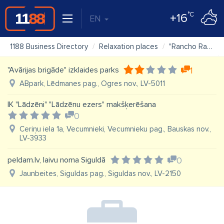
°C
+16
EN
1188 Business Directory
Relaxation places
"Rancho Randevu" SIA
"Avārijas brigāde" izklaides parks
1
ABpark, Lēdmanes pag., Ogres nov., LV-5011
IK "Lādzēni" "Lādzēnu ezers" makšķerēšana
0
Ceriņu iela 1a, Vecumnieki, Vecumnieku pag., Bauskas nov.,
LV-3933
peldam.lv, laivu noma Siguldā
0
Jaunbeites, Siguldas pag., Siguldas nov., LV-2150