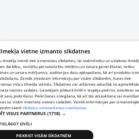
 tīmekļa vietne izmanto sīkdatnes
 tīmekļa vietnē tiek izmantotas sīkdatnes, lai nodrošinātu un uzlabotu tīmek
nes darbību., nosūtītu personalizētu reklāmu un satura ģenerēšanai, veiktu
āmas un satura mērījumus, auditorijas datu apkopošanu, kā arī produktu izst
zlabošanu. Zemāk sniedzam informāciju par visām sīkdatnēm, kuras tiek
ntotas mūsu tīmekļa vietnēs. Sīkdatnes var atšķirties atkarībā no apmeklētā
rneta vietnes sadaļas. Lietotājam jebkurā brīdī ir iespēja piekrist, atteikties va
īt savu piekrišanu. Piekrišanas sniegšana, kā arī tās atsaukšana vai mainīša
ecas uz visām interneta vietnes sadaļām. Vairāk informācijas par izmantotaj
atnēm skatīt
sīkdatņu izmantošanas noteikumos.
ĪT VISUS PARTNERUS
(1718) →
PIELĀGOT IZVĒLI
PIEKRIST VISĀM SĪKDATNĒM