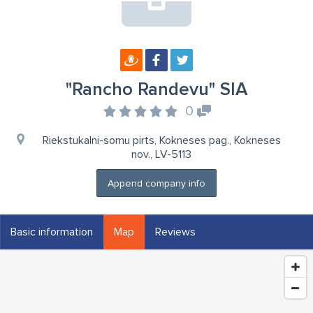
"Rancho Randevu" SIA
0
Riekstukalni-somu pirts, Kokneses pag., Kokneses
nov., LV-5113
Append company info
Basic information
Map
Reviews