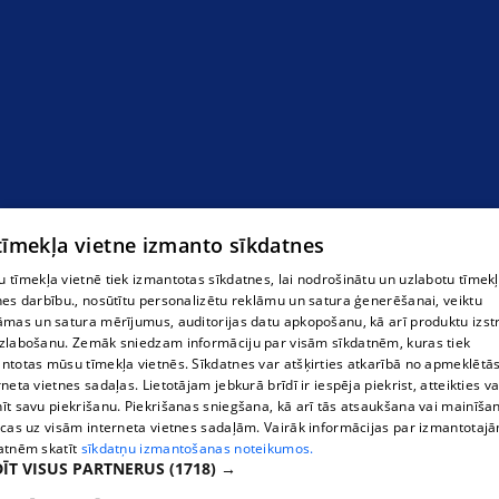
 tīmekļa vietne izmanto sīkdatnes
 tīmekļa vietnē tiek izmantotas sīkdatnes, lai nodrošinātu un uzlabotu tīmek
nes darbību., nosūtītu personalizētu reklāmu un satura ģenerēšanai, veiktu
āmas un satura mērījumus, auditorijas datu apkopošanu, kā arī produktu izst
zlabošanu. Zemāk sniedzam informāciju par visām sīkdatnēm, kuras tiek
ntotas mūsu tīmekļa vietnēs. Sīkdatnes var atšķirties atkarībā no apmeklētā
rneta vietnes sadaļas. Lietotājam jebkurā brīdī ir iespēja piekrist, atteikties va
īt savu piekrišanu. Piekrišanas sniegšana, kā arī tās atsaukšana vai mainīša
ecas uz visām interneta vietnes sadaļām. Vairāk informācijas par izmantotaj
atnēm skatīt
sīkdatņu izmantošanas noteikumos.
ĪT VISUS PARTNERUS
(1718) →