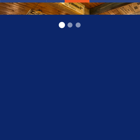
restorāns Siguldā