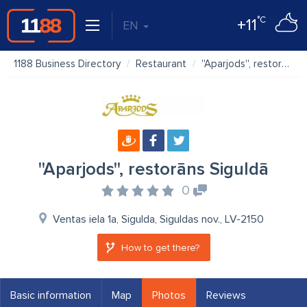
°C
+11
EN
1188 Business Directory
Restaurant
''Aparjods'', restorāns Siguldā
''Aparjods'', restorāns Siguldā
0
Ventas iela 1a, Sigulda, Siguldas nov., LV-2150
How to get there?
Basic information
Map
Photos
Reviews