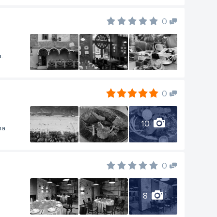
0
.
0
10
na
0
8