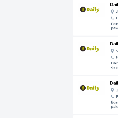
Dai
A
Ēdi
paka
Dai
V
Dail
dažā
Dai
Z
Ēdi
paka