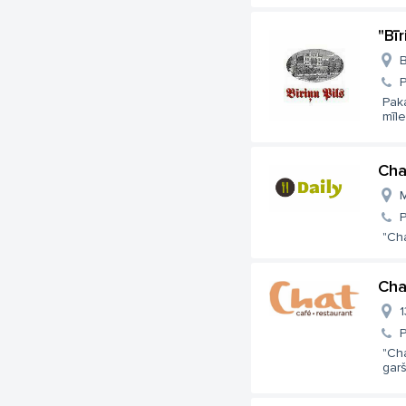
"Bīr
B
Paka
mīle
Cha
M
"Cha
Cha
1
"Cha
garš