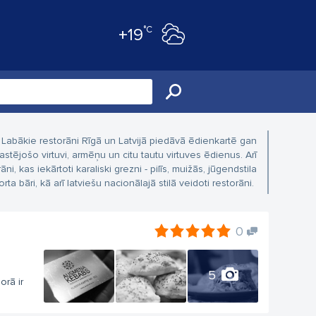
°C
+19
 Labākie restorāni Rīgā un Latvijā piedāvā ēdienkartē gan
rastējošo virtuvi, armēņu un citu tautu virtuves ēdienus. Arī
as iekārtoti karaliski grezni - pilīs, muižās, jūgendstila
rta bāri, kā arī latviešu nacionālajā stilā veidoti restorāni.
0
5
rā ir