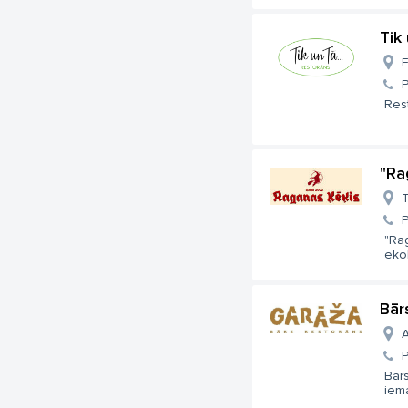
Tik 
E
Res
"Ra
T
"Rag
ekol
Bār
A
Bārs
iema