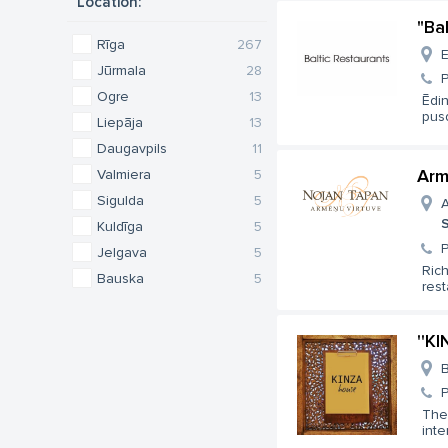
Location:
"Ba
Rīga
267
E
Jūrmala
28
Ogre
13
Ēdin
pusd
Liepāja
13
Daugavpils
11
Arm
Valmiera
5
Sigulda
5
A
S
Kuldīga
5
Jelgava
5
Rich
Bauska
5
rest
''K
B
The 
inte