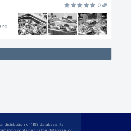
0
s no
r distribution of 1188 database, its
nformation contained in the database, or