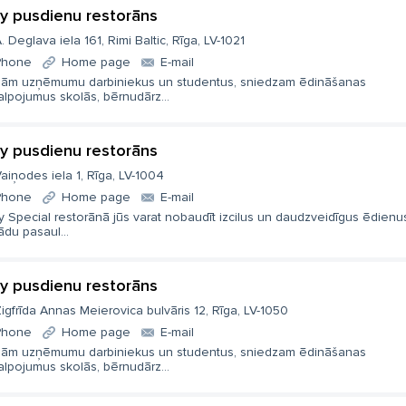
ly pusdienu restorāns
. Deglava iela 161, Rimi Baltic, Rīga, LV-1021
Phone
Home page
E-mail
nām uzņēmumu darbiniekus un studentus, sniedzam ēdināšanas
lpojumus skolās, bērnudārz...
ly pusdienu restorāns
aiņodes iela 1, Rīga, LV-1004
Phone
Home page
E-mail
y Special restorānā jūs varat nobaudīt izcilus un daudzveidīgus ēdienu
du pasaul...
ly pusdienu restorāns
igfrīda Annas Meierovica bulvāris 12, Rīga, LV-1050
Phone
Home page
E-mail
nām uzņēmumu darbiniekus un studentus, sniedzam ēdināšanas
lpojumus skolās, bērnudārz...