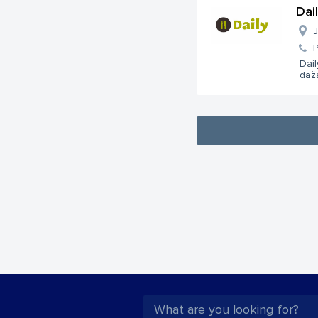
Dai
J
Dail
dažā