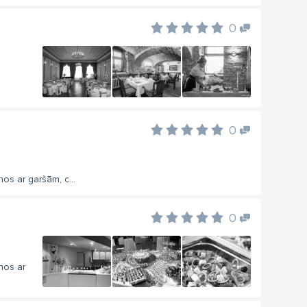
0
0
os ar garšām, c...
0
nos ar