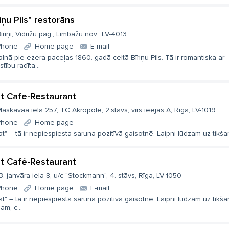
iņu Pils" restorāns
īriņi, Vidrižu pag., Limbažu nov., LV-4013
Phone
Home page
E-mail
lnā pie ezera paceļas 1860. gadā celtā Bīriņu Pils. Tā ir romantiska ar
stību radīta...
t Cafe-Restaurant
askavaa iela 257, TC Akropole, 2.stāvs, virs ieejas A, Rīga, LV-1019
Phone
Home page
t" – tā ir nepiespiesta saruna pozitīvā gaisotnē. Laipni lūdzam uz tikšan
t Café-Restaurant
3. janvāra iela 8, u/c "Stockmann", 4. stāvs, Rīga, LV-1050
Phone
Home page
E-mail
t" – tā ir nepiespiesta saruna pozitīvā gaisotnē. Laipni lūdzam uz tikša
ām, c...