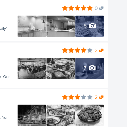
0
5
aily"
2
7
n. Our
2
t from