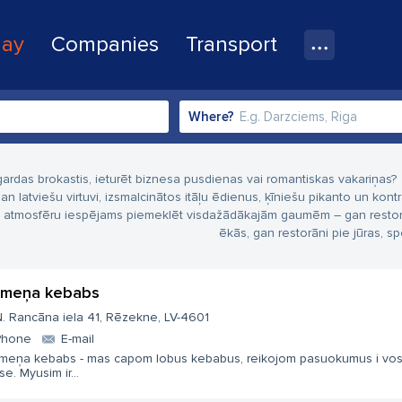
lay
Companies
Transport
Where?
gardas brokastis, ieturēt biznesa pusdienas vai romantiskas vakariņas?
gan latviešu virtuvi, izsmalcinātos itāļu ēdienus, ķīniešu pikanto un kont
 atmosfēru iespējams piemeklēt visdažādākajām gaumēm – gan restorāni, k
ēkās, gan restorāni pie jūras, spo
meņa kebabs
. Rancāna iela 41, Rēzekne, LV-4601
Phone
E-mail
meņa kebabs - mas capom lobus kebabus, reikojom pasuokumus i voso
se. Myusim ir...