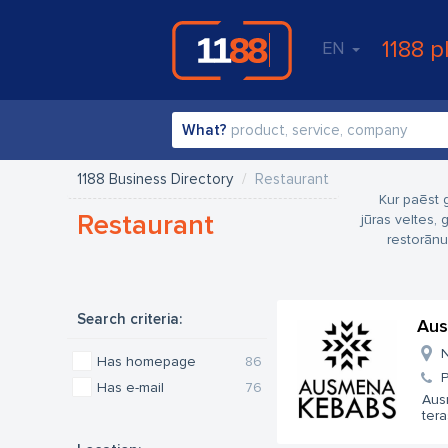
1188 p
EN
What?
1188 Business Directory
Restaurant
Kur paēst 
Restaurant
jūras veltes, 
restorānu
Search criteria:
Aus
N
Has homepage
86
Has e-mail
76
Aus
tera