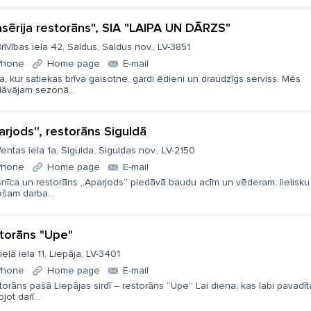
asērija restorāns", SIA "LAIPA UN DĀRZS"
rīvības iela 42, Saldus, Saldus nov., LV-3851
Phone
Home page
E-mail
a, kur satiekas brīva gaisotne, gardi ēdieni un draudzīgs serviss. Mēs
dāvājam sezonā...
parjods'', restorāns Siguldā
entas iela 1a, Sigulda, Siguldas nov., LV-2150
Phone
Home page
E-mail
nīca un restorāns „Aparjods” piedāvā baudu acīm un vēderam, lielisku
šam darba...
torāns "Upe"
ielā iela 11, Liepāja, LV-3401
Phone
Home page
E-mail
orāns pašā Liepājas sirdī – restorāns “Upe” Lai diena, kas labi pavadīt
ojot darī...