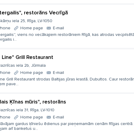
tergailis", restorāns Vecrīgā
kārņu iela 25, Rīga, LV-1050
Phone
Home page
E-mail
tergailis'', viens no vecākajiem restorāniem Rīgā, kas atrodas vecpilsētā
gailis i...
 Line" Grill Restaurant
aznīcas iela 2b, Jūrmala
Phone
Home page
E-mail
ine Grill Restaurant strodas Baltijas jūras krastā, Dubultos. Caur restorā
em pave...
elais Ķīnas mūris", restorāns
aznīcas iela 31, Rīga, LV-1010
Phone
Home page
E-mail
dāvājam gardus ķīniešu ēdienus par pieņemamām cenām Rīgas centrā.
jam arī banketus u...