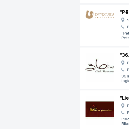
"Pē
S
''Pē
Peter
"36.
B
36.l
logi
"Li
B
Pie
Rīko