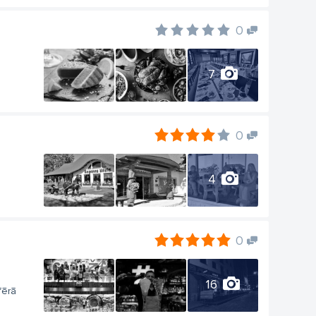
0
7
0
4
0
16
fērā