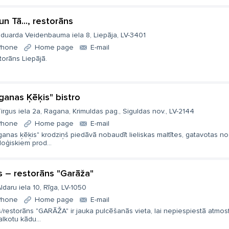
un Tā..., restorāns
duarda Veidenbauma iela 8, Liepāja, LV-3401
Phone
Home page
E-mail
torāns Liepājā.
ganas Ķēķis" bistro
irgus iela 2a, Ragana, Krimuldas pag., Siguldas nov., LV-2144
Phone
Home page
E-mail
anas ķēķis" krodziņš piedāvā nobaudīt lieliskas maltītes, gatavotas no
oģiskiem prod...
s – restorāns "Garāža"
ldaru iela 10, Rīga, LV-1050
Phone
Home page
E-mail
/restorāns "GARĀŽA" ir jauka pulcēšanās vieta, lai nepiespiestā atmos
lkotu kādu...