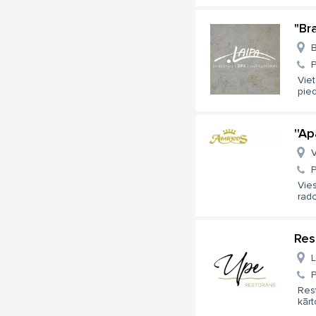
"Br
B
Viet
pie
''A
V
Vies
rado
Res
L
Rest
kārt