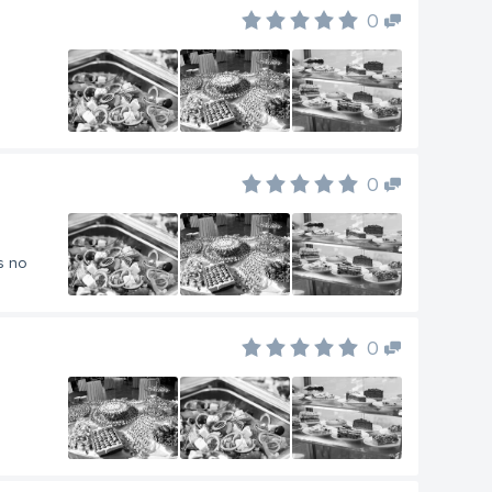
0
0
s no
0