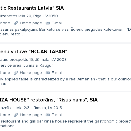
ltic Restaurants Latvia" SIA
lizabetes iela 20, Rīga, LV-1050
Phone
Home page
E-mail
āšanas pakalpojumi. Banketu serviss. Ēdienu piegādes kolektīviem. "D
ienu resto...
ēņu virtuve "NOJAN TAPAN"
saru prospekts 15, Jūrmala, LV-2008
ervice area:
Jūrmala, Kauguri
Phone
Home page
E-mail
ly applied table is characterized by a real Armenian - that is our opinio
aura...
INZA HOUSE'' restorāns, "Risus nams", SIA
aznīcas iela 2/3, Jūrmala, LV-2015
Phone
Home page
E-mail
restourant and grill bar Kinza house represent the gastronomic projec
rnationa...