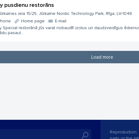
ly pusdienu restorāns
ūrkalnes iela 15/25, Jūrkalne Nordic Technology Park, Rīga, LV-1046
Phone
Home page
E-mail
y Special restorānā jūs varat nobaudīt izcilus un daudzveidīgus ēdienu
du pasaul...
Load more
Reproduction, o
parts or the i