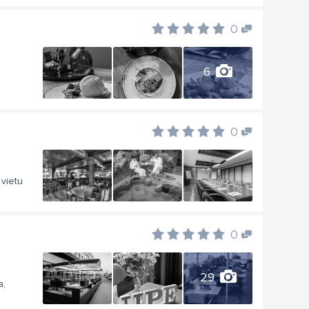
0
6
0
 vietu
0
29
a,