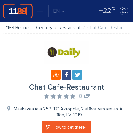
°C
+22
EN
1188 Business Directory
Restaurant
Chat Cafe-Restaurant
Chat Cafe-Restaurant
0
Maskavaa iela 257, TC Akropole, 2.stāvs, virs ieejas A,
Rīga, LV-1019
How to get there?