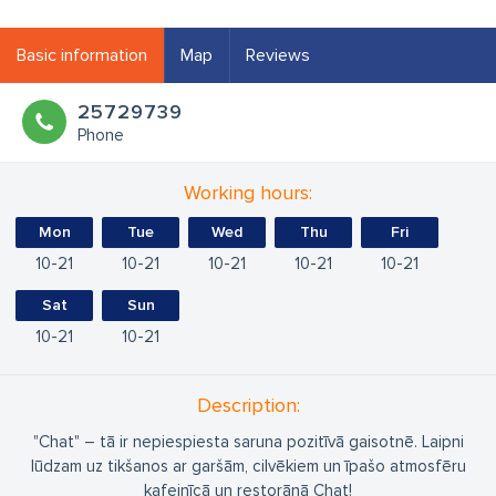
Basic information
Map
Reviews
25729739
Phone
Working hours:
Mon
Tue
Wed
Thu
Fri
10
21
10
21
10
21
10
21
10
21
Sat
Sun
10
21
10
21
Description:
"Chat" – tā ir nepiespiesta saruna pozitīvā gaisotnē. Laipni
lūdzam uz tikšanos ar garšām, cilvēkiem un īpašo atmosfēru
kafejnīcā un restorānā Chat!