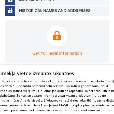
HISTORICAL NAMES AND ADDRESSES
Get full legal information
 tīmekļa vietne izmanto sīkdatnes
 tīmekļa vietnē tiek izmantotas sīkdatnes, lai nodrošinātu un uzlabotu tīmek
nes darbību., nosūtītu personalizētu reklāmu un satura ģenerēšanai, veiktu
āmas un satura mērījumus, auditorijas datu apkopošanu, kā arī produktu izst
zlabošanu. Zemāk sniedzam informāciju par visām sīkdatnēm, kuras tiek
ntotas mūsu tīmekļa vietnēs. Sīkdatnes var atšķirties atkarībā no apmeklētā
rneta vietnes sadaļas. Lietotājam jebkurā brīdī ir iespēja piekrist, atteikties va
īt savu piekrišanu. Piekrišanas sniegšana, kā arī tās atsaukšana vai mainīša