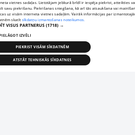
rneta vietnes sadaļas. Lietotājam jebkurā brīdī ir iespēja piekrist, atteikties va
īt savu piekrišanu. Piekrišanas sniegšana, kā arī tās atsaukšana vai mainīša
ecas uz visām interneta vietnes sadaļām. Vairāk informācijas par izmantotaj
atnēm skatīt
sīkdatņu izmantošanas noteikumos.
ĪT VISUS PARTNERUS
(1718) →
PIELĀGOT IZVĒLI
PIEKRIST VISĀM SĪKDATNĒM
ATSTĀT TEHNISKĀS SĪKDATNES
TEHNISKĀS/OBLIGĀTĀS
STATISTIKAS
MĒRĶĒŠANA
FUNKCIONĀLĀS
NEKLASIFICĒTĀS
ehniskās/obligātās
Statistikas
Mērķēšana
Funkcionālās
Neklasificēt
niskās/obligātās sīkdatnes nepieciešamas, lai lietotājs varētu brīvi apmeklēt un pārlūk
Add your company
ekļa vietni un izmantot tās piedāvātās iespējas. Bez šīm sīkdatnēm tīmekļa vietne neva
nvērtīgi darboties un sniegt lietotājam nepieciešamo informāciju.