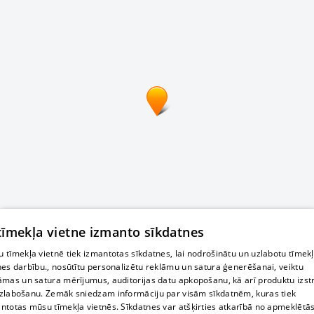
 tīmekļa vietne izmanto sīkdatnes
 tīmekļa vietnē tiek izmantotas sīkdatnes, lai nodrošinātu un uzlabotu tīmek
nes darbību., nosūtītu personalizētu reklāmu un satura ģenerēšanai, veiktu
āmas un satura mērījumus, auditorijas datu apkopošanu, kā arī produktu izst
zlabošanu. Zemāk sniedzam informāciju par visām sīkdatnēm, kuras tiek
ntotas mūsu tīmekļa vietnēs. Sīkdatnes var atšķirties atkarībā no apmeklētā