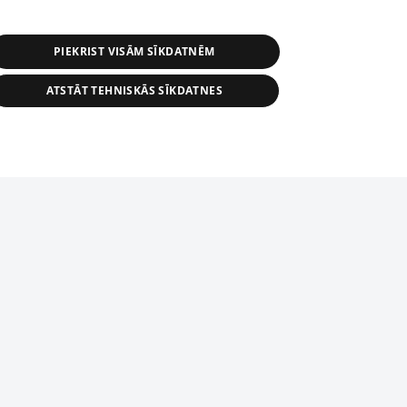
PIEKRIST VISĀM SĪKDATNĒM
ATSTĀT TEHNISKĀS SĪKDATNES
r distribution of 1188 database, its
nformation contained in the database, or
tion in any form is strictly prohibited.
tīmekļa vietne nevarēs pilnvērtīgi darboties un sniegt
 download is prohibited. Reproduction
l published on the website 1188 is
den without the editorial license of 1188
domēnā.