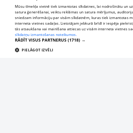
Mūsu tīmekļa vietnē tiek izmantotas sīkdatnes, lai nodrošinātu un u
satura ģenerēšanai, veiktu reklāmas un satura mērījumus, auditorij
sniedzam informāciju par visām sīkdatnēm, kuras tiek izmantotas mū
interneta vietnes sadaļas. Lietotājam jebkurā brīdī ir iespēja piekrist
tās atsaukšana vai mainīšana attiecas uz visām interneta vietnes s
sīkdatņu izmantošanas noteikumos.
RĀDĪT VISUS PARTNERUS
(1718) →
PIELĀGOT IZVĒLI
TEHNISKĀS/OBLIGĀTĀS
STATISTIKAS
M
Tehniskās/
Tehniskās/obligātās sīkdatnes nepieciešamas, lai lietotājs varētu brīvi apm
lietotājam nepieciešamo informāciju.
About us
Compan
Nodrošinātājs
/
Darbības
Advertisement
Buses, t
Nosaukums
Apra
Domēns
ilgums
interna
For business
delfi-adid
delfi.lv
1 gads
Izdev
Bus tick
Tariffs
gdpr
measureadv.com
59
Šis s
Train ti