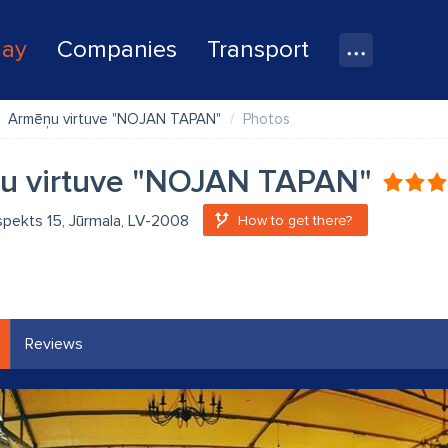
lay
Companies
Transport
Armēņu virtuve "NOJAN TAPAN"
Photos
u virtuve "NOJAN TAPAN"
spekts 15, Jūrmala, LV-2008
How to get there?
Reviews