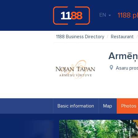
1188 p
EN
1188 Business Directory
Restaurant
Armēņ
Asaru pro
Basic information
Map
Photos