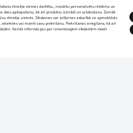
zlabotu tīmekļa vietnes darbību., nosūtītu personalizētu reklāmu un
as datu apkopošanu, kā arī produktu izstrādi un uzlabošanu. Zemāk
su tīmekļa vietnēs. Sīkdatnes var atšķirties atkarībā no apmeklētās
, atteikties vai mainīt savu piekrišanu. Piekrišanas sniegšana, kā arī
adaļām. Vairāk informācijas par izmantotajām sīkdatnēm skatīt
ĒRĶĒŠANA
FUNKCIONĀLĀS
NEKLASIFICĒTĀS
Reproduction, o
obligātās
Statistikas
Mērķēšana
Funkcionālās
Neklasificētās
parts or the i
parts of informa
eklēt un pārlūkot tīmekļa vietni un izmantot tās piedāvātās iespējas. Bez šīm sīkdatnēm 
Also automatic
ies
In the cinemas
of any materia
rains,
TV program
strictly forbid
ksts
tional schedules
website.
Contract rules
ēja norādītais identifikators
ets
360 Ziņas kontakti
īkfails tiek izmantots, lai saglabātu lietotāja piekrišanas statusu sīkdatnēm pašreizējā 
ckets