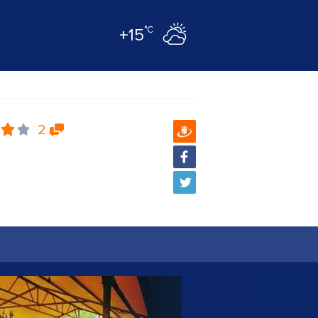
°C
+15
2