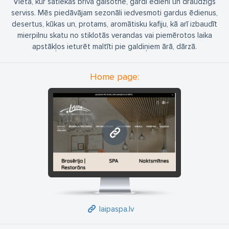
Vieta, kur satiekas brīva gaisotne, gardi ēdieni un draudzīgs
serviss. Mēs piedāvājam sezonāli iedvesmoti gardus ēdienus,
desertus, kūkas un, protams, aromātisku kafiju, kā arī izbaudīt
mierpilnu skatu no stiklotās verandas vai piemērotos laika
apstākļos ieturēt maltīti pie galdiņiem ārā, dārzā.
Home page:
laipaspa.lv
laipaspa.lv