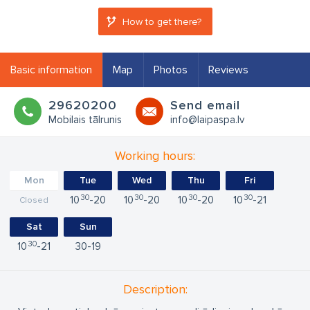
How to get there?
Basic information
Map
Photos
Reviews
29620200
Send email
Mobilais tālrunis
info@laipaspa.lv
Working hours:
Mon
Tue
Wed
Thu
Fri
30
30
30
30
10
20
10
20
10
20
10
21
Closed
Sat
Sun
30
10
21
30
19
Description: