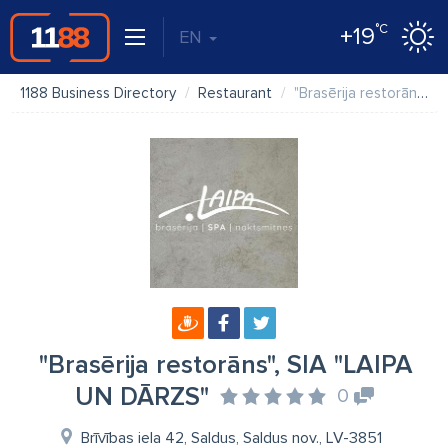
°C
+19
EN
1188 Business Directory
Restaurant
"Brasērija restorāns", SIA "LAIPA UN DĀRZS"
"Brasērija restorāns", SIA "LAIPA
UN DĀRZS"
0
Brīvības iela 42, Saldus, Saldus nov., LV-3851