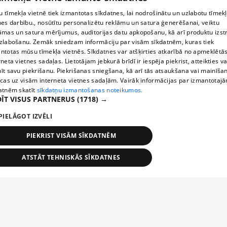
 tīmekļa vietnē tiek izmantotas sīkdatnes, lai nodrošinātu un uzlabotu tīmek
nes darbību., nosūtītu personalizētu reklāmu un satura ģenerēšanai, veiktu
āmas un satura mērījumus, auditorijas datu apkopošanu, kā arī produktu izst
zlabošanu. Zemāk sniedzam informāciju par visām sīkdatnēm, kuras tiek
ntotas mūsu tīmekļa vietnēs. Sīkdatnes var atšķirties atkarībā no apmeklētā
rneta vietnes sadaļas. Lietotājam jebkurā brīdī ir iespēja piekrist, atteikties va
īt savu piekrišanu. Piekrišanas sniegšana, kā arī tās atsaukšana vai mainīša
ecas uz visām interneta vietnes sadaļām. Vairāk informācijas par izmantotaj
atnēm skatīt
sīkdatņu izmantošanas noteikumos.
ĪT VISUS PARTNERUS
(1718) →
PIELĀGOT IZVĒLI
PIEKRIST VISĀM SĪKDATNĒM
ATSTĀT TEHNISKĀS SĪKDATNES
TEHNISKĀS/OBLIGĀTĀS
STATISTIKAS
MĒRĶĒŠANA
FUNKCIONĀLĀS
NEKLASIFICĒTĀS