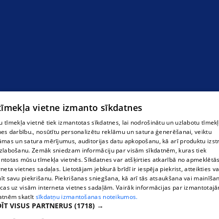
 tīmekļa vietne izmanto sīkdatnes
 tīmekļa vietnē tiek izmantotas sīkdatnes, lai nodrošinātu un uzlabotu tīmek
nes darbību., nosūtītu personalizētu reklāmu un satura ģenerēšanai, veiktu
āmas un satura mērījumus, auditorijas datu apkopošanu, kā arī produktu izst
zlabošanu. Zemāk sniedzam informāciju par visām sīkdatnēm, kuras tiek
ntotas mūsu tīmekļa vietnēs. Sīkdatnes var atšķirties atkarībā no apmeklētā
rneta vietnes sadaļas. Lietotājam jebkurā brīdī ir iespēja piekrist, atteikties va
īt savu piekrišanu. Piekrišanas sniegšana, kā arī tās atsaukšana vai mainīša
ecas uz visām interneta vietnes sadaļām. Vairāk informācijas par izmantotaj
atnēm skatīt
sīkdatņu izmantošanas noteikumos.
ĪT VISUS PARTNERUS
(1718) →