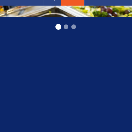
pašapkalpošanās restorāns