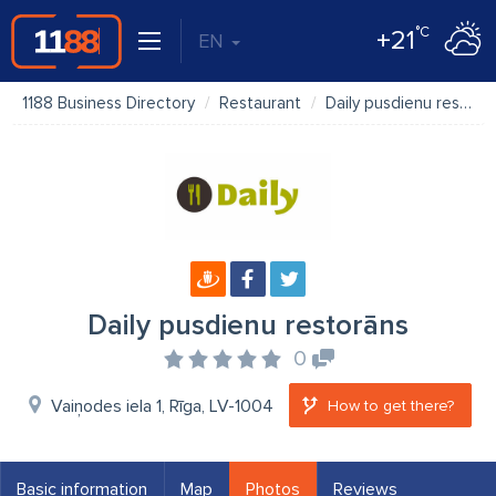
°C
+21
EN
1188 Business Directory
Restaurant
Daily pusdienu restorāns
Daily pusdienu restorāns
0
Vaiņodes iela 1, Rīga, LV-1004
How to get there?
Basic information
Map
Photos
Reviews