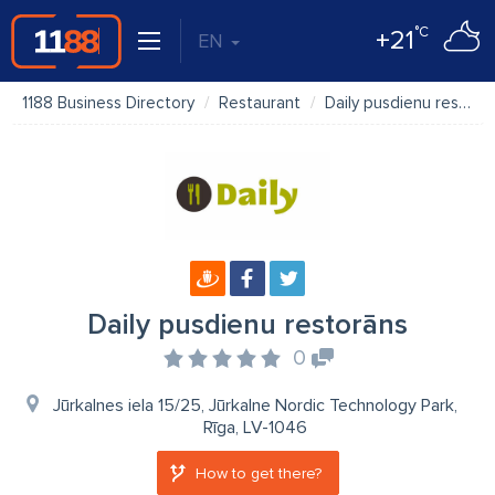
°C
+21
EN
1188 Business Directory
Restaurant
Daily pusdienu restorāns
Daily pusdienu restorāns
0
Jūrkalnes iela 15/25, Jūrkalne Nordic Technology Park,
Rīga, LV-1046
How to get there?