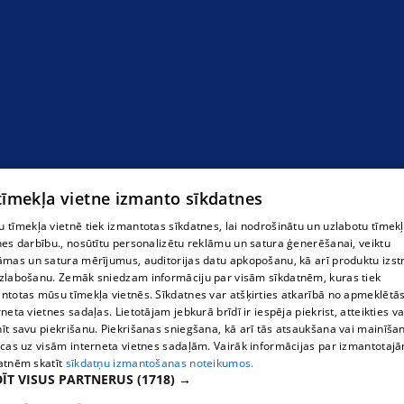
 tīmekļa vietne izmanto sīkdatnes
 tīmekļa vietnē tiek izmantotas sīkdatnes, lai nodrošinātu un uzlabotu tīmek
nes darbību., nosūtītu personalizētu reklāmu un satura ģenerēšanai, veiktu
āmas un satura mērījumus, auditorijas datu apkopošanu, kā arī produktu izst
zlabošanu. Zemāk sniedzam informāciju par visām sīkdatnēm, kuras tiek
ntotas mūsu tīmekļa vietnēs. Sīkdatnes var atšķirties atkarībā no apmeklētā
rneta vietnes sadaļas. Lietotājam jebkurā brīdī ir iespēja piekrist, atteikties va
īt savu piekrišanu. Piekrišanas sniegšana, kā arī tās atsaukšana vai mainīša
ecas uz visām interneta vietnes sadaļām. Vairāk informācijas par izmantotaj
atnēm skatīt
sīkdatņu izmantošanas noteikumos.
ĪT VISUS PARTNERUS
(1718) →