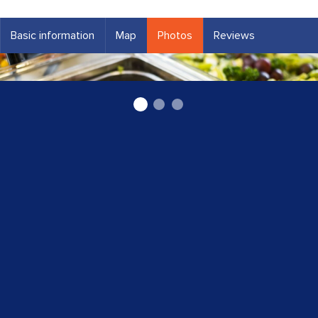
Basic information
Map
Photos
Reviews
pašapkalpošanās restorāns