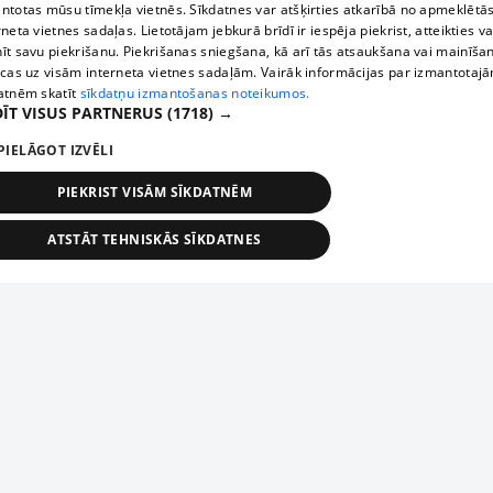
ntotas mūsu tīmekļa vietnēs. Sīkdatnes var atšķirties atkarībā no apmeklētā
rneta vietnes sadaļas. Lietotājam jebkurā brīdī ir iespēja piekrist, atteikties va
īt savu piekrišanu. Piekrišanas sniegšana, kā arī tās atsaukšana vai mainīša
ecas uz visām interneta vietnes sadaļām. Vairāk informācijas par izmantotaj
atnēm skatīt
sīkdatņu izmantošanas noteikumos.
ĪT VISUS PARTNERUS
(1718) →
PIELĀGOT IZVĒLI
PIEKRIST VISĀM SĪKDATNĒM
ATSTĀT TEHNISKĀS SĪKDATNES
TEHNISKĀS/OBLIGĀTĀS
STATISTIKAS
MĒRĶĒŠANA
FUNKCIONĀLĀS
NEKLASIFICĒTĀS
ehniskās/obligātās
Statistikas
Mērķēšana
Funkcionālās
Neklasificēt
niskās/obligātās sīkdatnes nepieciešamas, lai lietotājs varētu brīvi apmeklēt un pārlūk
Add your company
ekļa vietni un izmantot tās piedāvātās iespējas. Bez šīm sīkdatnēm tīmekļa vietne neva