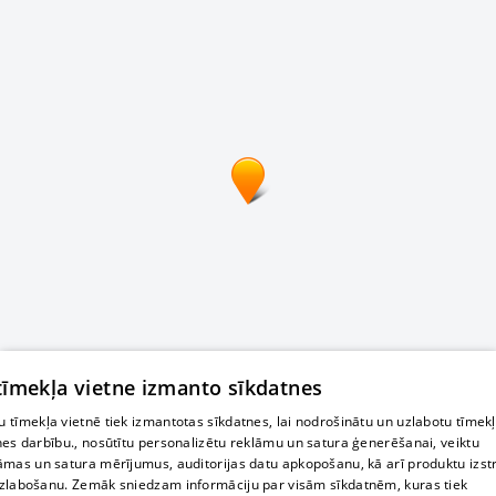
 tīmekļa vietne izmanto sīkdatnes
 tīmekļa vietnē tiek izmantotas sīkdatnes, lai nodrošinātu un uzlabotu tīmek
nes darbību., nosūtītu personalizētu reklāmu un satura ģenerēšanai, veiktu
āmas un satura mērījumus, auditorijas datu apkopošanu, kā arī produktu izst
zlabošanu. Zemāk sniedzam informāciju par visām sīkdatnēm, kuras tiek