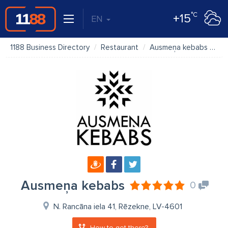
°C
+15
EN
1188 Business Directory
Restaurant
Ausmeņa kebabs
M
Ausmeņa kebabs
0
N. Rancāna iela 41, Rēzekne, LV-4601
How to get there?