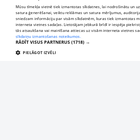
Mūsu tīmekļa vietnē tiek izmantotas sīkdatnes, lai nodrošinātu un u
satura ģenerēšanai, veiktu reklāmas un satura mērījumus, auditorij
sniedzam informāciju par visām sīkdatnēm, kuras tiek izmantotas mū
interneta vietnes sadaļas. Lietotājam jebkurā brīdī ir iespēja piekrist
tās atsaukšana vai mainīšana attiecas uz visām interneta vietnes s
sīkdatņu izmantošanas noteikumos.
RĀDĪT VISUS PARTNERUS
(1718) →
PIELĀGOT IZVĒLI
TEHNISKĀS/OBLIGĀTĀS
STATISTIKAS
M
Tehniskās/
Tehniskās/obligātās sīkdatnes nepieciešamas, lai lietotājs varētu brīvi apm
lietotājam nepieciešamo informāciju.
About us
Compan
Nodrošinātājs
/
Darbības
Advertisement
Buses, t
Nosaukums
Apra
Domēns
ilgums
interna
For business
delfi-adid
delfi.lv
1 gads
Izdev
Bus tick
Tariffs
gdpr
measureadv.com
59
Šis s
Train ti