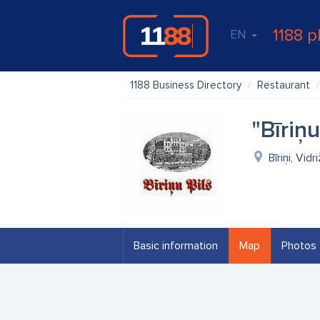
1188 p
EN
1188 Business Directory
Restaurant
"Bīriņu
Bīriņi, Vid
Basic information
Map
Photos