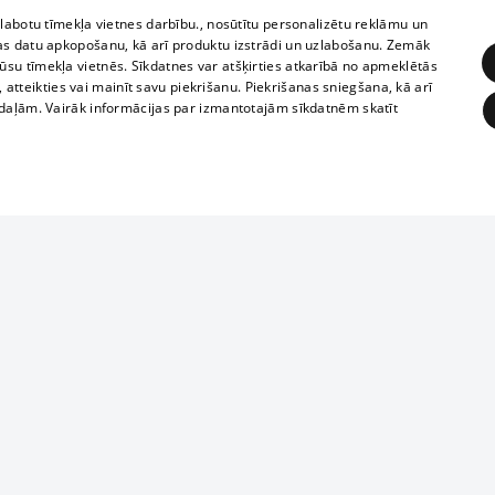
zlabotu tīmekļa vietnes darbību., nosūtītu personalizētu reklāmu un
as datu apkopošanu, kā arī produktu izstrādi un uzlabošanu. Zemāk
su tīmekļa vietnēs. Sīkdatnes var atšķirties atkarībā no apmeklētās
, atteikties vai mainīt savu piekrišanu. Piekrišanas sniegšana, kā arī
adaļām. Vairāk informācijas par izmantotajām sīkdatnēm skatīt
ĒRĶĒŠANA
FUNKCIONĀLĀS
NEKLASIFICĒTĀS
Reproduction, o
obligātās
Statistikas
Mērķēšana
Funkcionālās
Neklasificētās
parts or the i
parts of informa
eklēt un pārlūkot tīmekļa vietni un izmantot tās piedāvātās iespējas. Bez šīm sīkdatnēm 
Also automatic
ies
In the cinemas
of any materia
rains,
TV program
strictly forbid
ksts
tional schedules
website.
Contract rules
ēja norādītais identifikators
ets
360 Ziņas kontakti
īkfails tiek izmantots, lai saglabātu lietotāja piekrišanas statusu sīkdatnēm pašreizējā 
ckets