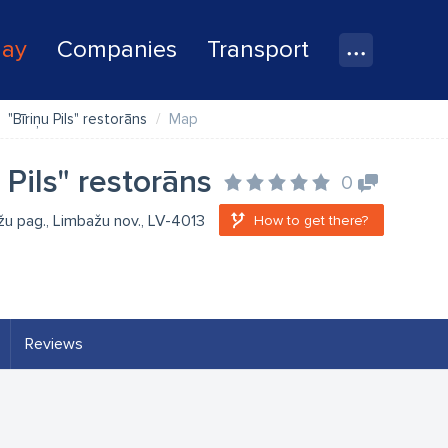
lay
Companies
Transport
"Bīriņu Pils" restorāns
Map
 Pils" restorāns
0
rižu pag., Limbažu nov., LV-4013
How to get there?
Reviews