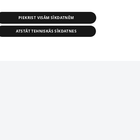
PIEKRIST VISĀM SĪKDATNĒM
ATSTĀT TEHNISKĀS SĪKDATNES
r distribution of 1188 database, its
nformation contained in the database, or
tion in any form is strictly prohibited.
tīmekļa vietne nevarēs pilnvērtīgi darboties un sniegt
 download is prohibited. Reproduction
l published on the website 1188 is
den without the editorial license of 1188
domēnā.