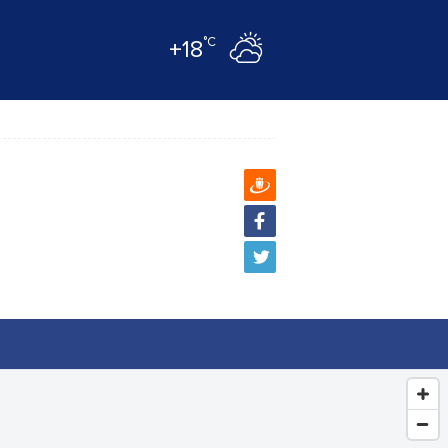
°C
+18