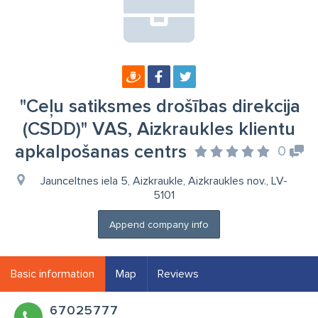
"Ceļu satiksmes drošības direkcija
(CSDD)" VAS, Aizkraukles klientu
apkalpošanas centrs
0
Jaunceltnes iela 5, Aizkraukle, Aizkraukles nov., LV-
5101
Append company info
Basic information
Map
Reviews
67025777