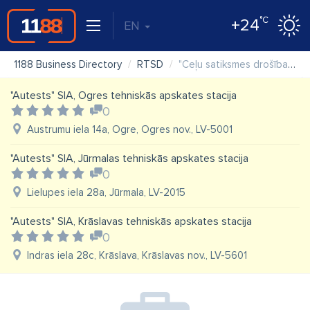
°C
+24
EN
1188 Business Directory
RTSD
"Ceļu satiksmes drošības direkcija (CSDD)" VAS, Aizkraukles klientu apkalpošanas centrs
"Autests" SIA, Ogres tehniskās apskates stacija
0
Austrumu iela 14a, Ogre, Ogres nov., LV-5001
"Autests" SIA, Jūrmalas tehniskās apskates stacija
0
Lielupes iela 28a, Jūrmala, LV-2015
"Autests" SIA, Krāslavas tehniskās apskates stacija
0
Indras iela 28c, Krāslava, Krāslavas nov., LV-5601