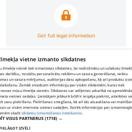
Get full legal information
 tīmekļa vietne izmanto sīkdatnes
 tīmekļa vietnē tiek izmantotas sīkdatnes, lai nodrošinātu un uzlabotu tīmek
nes darbību., nosūtītu personalizētu reklāmu un satura ģenerēšanai, veiktu
āmas un satura mērījumus, auditorijas datu apkopošanu, kā arī produktu izst
zlabošanu. Zemāk sniedzam informāciju par visām sīkdatnēm, kuras tiek
ntotas mūsu tīmekļa vietnēs. Sīkdatnes var atšķirties atkarībā no apmeklētā
rneta vietnes sadaļas. Lietotājam jebkurā brīdī ir iespēja piekrist, atteikties va
īt savu piekrišanu. Piekrišanas sniegšana, kā arī tās atsaukšana vai mainīša
ecas uz visām interneta vietnes sadaļām. Vairāk informācijas par izmantotaj
atnēm skatīt
sīkdatņu izmantošanas noteikumos.
ĪT VISUS PARTNERUS
(1718) →
PIELĀGOT IZVĒLI