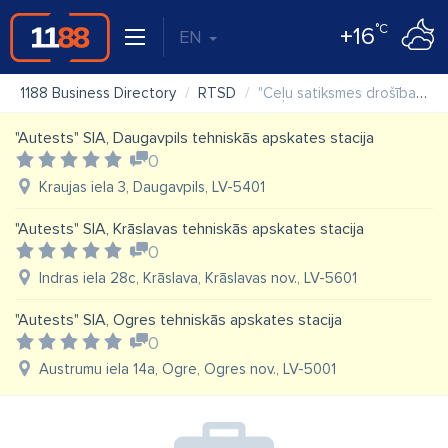
°C
+16
EN
1188 Business Directory
RTSD
"Ceļu satiksmes drošības direkcija (CSDD)" VAS, Daugavpils klientu apkalpošanas centrs
"Autests" SIA, Daugavpils tehniskās apskates stacija
0
Kraujas iela 3, Daugavpils, LV-5401
"Autests" SIA, Krāslavas tehniskās apskates stacija
0
Indras iela 28c, Krāslava, Krāslavas nov., LV-5601
"Autests" SIA, Ogres tehniskās apskates stacija
0
Austrumu iela 14a, Ogre, Ogres nov., LV-5001