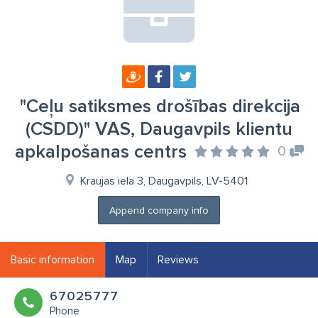
"Ceļu satiksmes drošības direkcija
(CSDD)" VAS, Daugavpils klientu
apkalpošanas centrs
0
Kraujas iela 3, Daugavpils, LV-5401
Append company info
Basic information
Map
Reviews
67025777
Phone