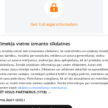
Get full legal information
 tīmekļa vietne izmanto sīkdatnes
 tīmekļa vietnē tiek izmantotas sīkdatnes, lai nodrošinātu un uzlabotu tīmek
nes darbību., nosūtītu personalizētu reklāmu un satura ģenerēšanai, veiktu
āmas un satura mērījumus, auditorijas datu apkopošanu, kā arī produktu izst
zlabošanu. Zemāk sniedzam informāciju par visām sīkdatnēm, kuras tiek
ntotas mūsu tīmekļa vietnēs. Sīkdatnes var atšķirties atkarībā no apmeklētā
rneta vietnes sadaļas. Lietotājam jebkurā brīdī ir iespēja piekrist, atteikties va
īt savu piekrišanu. Piekrišanas sniegšana, kā arī tās atsaukšana vai mainīša
ecas uz visām interneta vietnes sadaļām. Vairāk informācijas par izmantotaj
atnēm skatīt
sīkdatņu izmantošanas noteikumos.
ĪT VISUS PARTNERUS
(1718) →
PIELĀGOT IZVĒLI