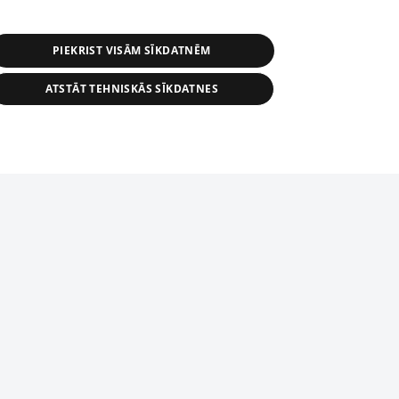
PIEKRIST VISĀM SĪKDATNĒM
ATSTĀT TEHNISKĀS SĪKDATNES
r distribution of 1188 database, its
nformation contained in the database, or
tion in any form is strictly prohibited.
tīmekļa vietne nevarēs pilnvērtīgi darboties un sniegt
 download is prohibited. Reproduction
l published on the website 1188 is
den without the editorial license of 1188
domēnā.