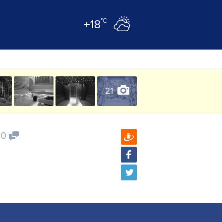
°C
+18
21
0