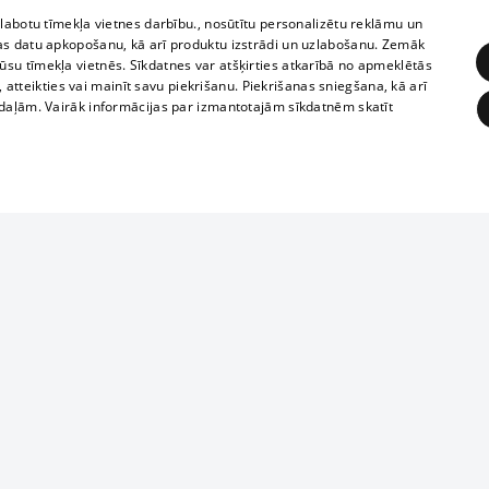
zlabotu tīmekļa vietnes darbību., nosūtītu personalizētu reklāmu un
as datu apkopošanu, kā arī produktu izstrādi un uzlabošanu. Zemāk
su tīmekļa vietnēs. Sīkdatnes var atšķirties atkarībā no apmeklētās
, atteikties vai mainīt savu piekrišanu. Piekrišanas sniegšana, kā arī
adaļām. Vairāk informācijas par izmantotajām sīkdatnēm skatīt
ĒRĶĒŠANA
FUNKCIONĀLĀS
NEKLASIFICĒTĀS
Reproduction, o
obligātās
Statistikas
Mērķēšana
Funkcionālās
Neklasificētās
parts or the i
parts of informa
eklēt un pārlūkot tīmekļa vietni un izmantot tās piedāvātās iespējas. Bez šīm sīkdatnēm 
Also automatic
ies
In the cinemas
of any materia
rains,
TV program
strictly forbid
ksts
tional schedules
website.
Contract rules
ēja norādītais identifikators
ets
360 Ziņas kontakti
īkfails tiek izmantots, lai saglabātu lietotāja piekrišanas statusu sīkdatnēm pašreizējā 
ckets