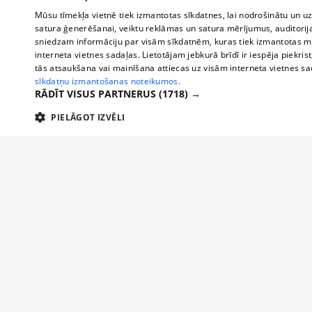
Mūsu tīmekļa vietnē tiek izmantotas sīkdatnes, lai nodrošinātu un u
satura ģenerēšanai, veiktu reklāmas un satura mērījumus, auditorij
sniedzam informāciju par visām sīkdatnēm, kuras tiek izmantotas mū
interneta vietnes sadaļas. Lietotājam jebkurā brīdī ir iespēja piekrist
tās atsaukšana vai mainīšana attiecas uz visām interneta vietnes s
sīkdatņu izmantošanas noteikumos.
RĀDĪT VISUS PARTNERUS
(1718) →
PIELĀGOT IZVĒLI
TEHNISKĀS/OBLIGĀTĀS
STATISTIKAS
M
Tehniskās/
Tehniskās/obligātās sīkdatnes nepieciešamas, lai lietotājs varētu brīvi apm
lietotājam nepieciešamo informāciju.
About us
Compan
Nodrošinātājs
/
Darbības
Advertisement
Buses, t
Nosaukums
Apra
Domēns
ilgums
interna
For business
delfi-adid
delfi.lv
1 gads
Izdev
Bus tick
Tariffs
gdpr
measureadv.com
59
Šis s
Train ti