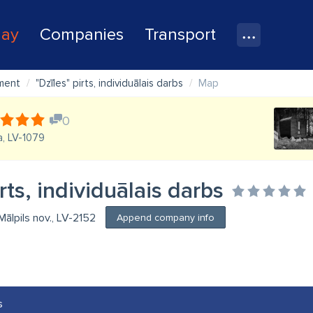
lay
Companies
Transport
ment
"Dzīles" pirts, individuālais darbs
Map
0
a, LV-1079
irts, individuālais darbs
Mālpils nov., LV-2152
Append company info
s