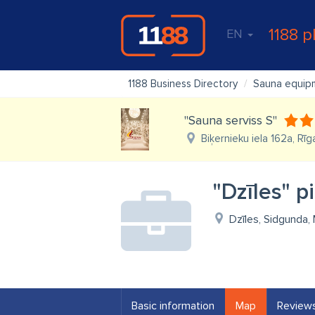
1188 p
EN
1188 Business Directory
Sauna equip
"Sauna serviss S"
Biķernieku iela 162a, Rīg
"Dzīles" p
Dzīles, Sidgunda, 
Basic information
Map
Review