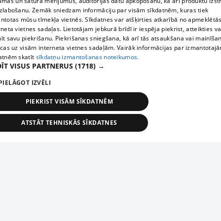
āmas un satura mērījumus, auditorijas datu apkopošanu, kā arī produktu izst
zlabošanu. Zemāk sniedzam informāciju par visām sīkdatnēm, kuras tiek
ntotas mūsu tīmekļa vietnēs. Sīkdatnes var atšķirties atkarībā no apmeklētā
rneta vietnes sadaļas. Lietotājam jebkurā brīdī ir iespēja piekrist, atteikties va
īt savu piekrišanu. Piekrišanas sniegšana, kā arī tās atsaukšana vai mainīša
ecas uz visām interneta vietnes sadaļām. Vairāk informācijas par izmantotaj
atnēm skatīt
sīkdatņu izmantošanas noteikumos.
ĪT VISUS PARTNERUS
(1718) →
PIELĀGOT IZVĒLI
PIEKRIST VISĀM SĪKDATNĒM
ATSTĀT TEHNISKĀS SĪKDATNES
TEHNISKĀS/OBLIGĀTĀS
STATISTIKAS
MĒRĶĒŠANA
FUNKCIONĀLĀS
NEKLASIFICĒTĀS
ehniskās/obligātās
Statistikas
Mērķēšana
Funkcionālās
Neklasificēt