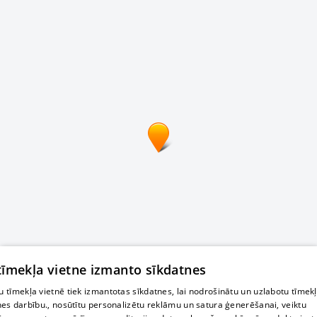
 tīmekļa vietne izmanto sīkdatnes
 tīmekļa vietnē tiek izmantotas sīkdatnes, lai nodrošinātu un uzlabotu tīmek
nes darbību., nosūtītu personalizētu reklāmu un satura ģenerēšanai, veiktu