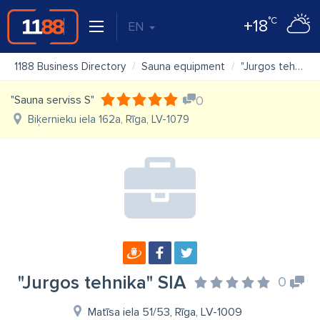
°C
+18
EN
1188 Business Directory
Sauna equipment
"Jurgos tehnika" SIA
"Sauna serviss S"
0
Biķernieku iela 162a, Rīga, LV-1079
"Jurgos tehnika" SIA
0
Matīsa iela 51/53, Rīga, LV-1009