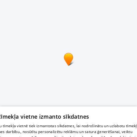
 tīmekļa vietne izmanto sīkdatnes
 tīmekļa vietnē tiek izmantotas sīkdatnes, lai nodrošinātu un uzlabotu tīmek
nes darbību., nosūtītu personalizētu reklāmu un satura ģenerēšanai, veiktu