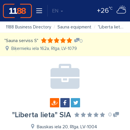
°C
+26
EN
1188 Business Directory
Sauna equipment
"Liberta lieta" SIA
"Sauna serviss S"
0
Biķernieku iela 162a, Rīga, LV-1079
"Liberta lieta" SIA
0
Bauskas iela 20, Rīga, LV-1004