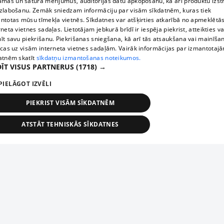
āmas un satura mērījumus, auditorijas datu apkopošanu, kā arī produktu izst
zlabošanu. Zemāk sniedzam informāciju par visām sīkdatnēm, kuras tiek
ntotas mūsu tīmekļa vietnēs. Sīkdatnes var atšķirties atkarībā no apmeklētā
rneta vietnes sadaļas. Lietotājam jebkurā brīdī ir iespēja piekrist, atteikties va
īt savu piekrišanu. Piekrišanas sniegšana, kā arī tās atsaukšana vai mainīša
ecas uz visām interneta vietnes sadaļām. Vairāk informācijas par izmantotaj
atnēm skatīt
sīkdatņu izmantošanas noteikumos.
ĪT VISUS PARTNERUS
(1718) →
PIELĀGOT IZVĒLI
PIEKRIST VISĀM SĪKDATNĒM
ATSTĀT TEHNISKĀS SĪKDATNES
TEHNISKĀS/OBLIGĀTĀS
STATISTIKAS
MĒRĶĒŠANA
FUNKCIONĀLĀS
NEKLASIFICĒTĀS
ehniskās/obligātās
Statistikas
Mērķēšana
Funkcionālās
Neklasificēt