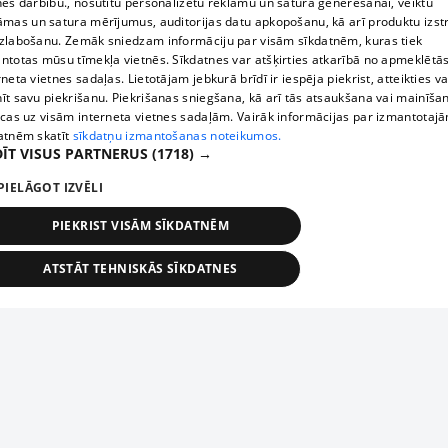
nes darbību., nosūtītu personalizētu reklāmu un satura ģenerēšanai, veiktu
āmas un satura mērījumus, auditorijas datu apkopošanu, kā arī produktu izst
zlabošanu. Zemāk sniedzam informāciju par visām sīkdatnēm, kuras tiek
ntotas mūsu tīmekļa vietnēs. Sīkdatnes var atšķirties atkarībā no apmeklētā
rneta vietnes sadaļas. Lietotājam jebkurā brīdī ir iespēja piekrist, atteikties va
īt savu piekrišanu. Piekrišanas sniegšana, kā arī tās atsaukšana vai mainīša
ecas uz visām interneta vietnes sadaļām. Vairāk informācijas par izmantotaj
atnēm skatīt
sīkdatņu izmantošanas noteikumos.
ĪT VISUS PARTNERUS
(1718) →
PIELĀGOT IZVĒLI
PIEKRIST VISĀM SĪKDATNĒM
ATSTĀT TEHNISKĀS SĪKDATNES
TEHNISKĀS/OBLIGĀTĀS
STATISTIKAS
MĒRĶĒŠANA
FUNKCIONĀLĀS
NEKLASIFICĒTĀS
ehniskās/obligātās
Statistikas
Mērķēšana
Funkcionālās
Neklasificēt