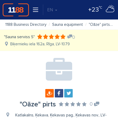
°C
+23
EN
1188 Business Directory
Sauna equipment
"Oāze" pirts
"Sauna serviss S"
0
Biķernieku iela 162a, Rīga, LV-1079
"Oāze" pirts
0
Katlakalns, Ķekava, Ķekavas pag., Ķekavas nov., LV-