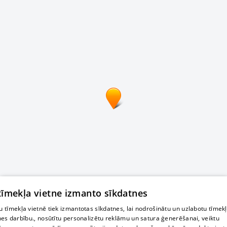
 tīmekļa vietne izmanto sīkdatnes
 tīmekļa vietnē tiek izmantotas sīkdatnes, lai nodrošinātu un uzlabotu tīmek
nes darbību., nosūtītu personalizētu reklāmu un satura ģenerēšanai, veiktu