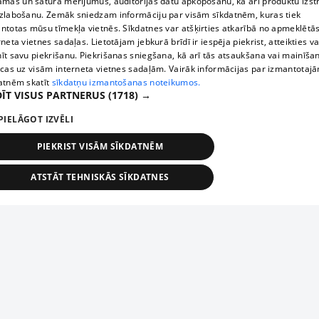
āmas un satura mērījumus, auditorijas datu apkopošanu, kā arī produktu izst
zlabošanu. Zemāk sniedzam informāciju par visām sīkdatnēm, kuras tiek
ntotas mūsu tīmekļa vietnēs. Sīkdatnes var atšķirties atkarībā no apmeklētā
rneta vietnes sadaļas. Lietotājam jebkurā brīdī ir iespēja piekrist, atteikties va
īt savu piekrišanu. Piekrišanas sniegšana, kā arī tās atsaukšana vai mainīša
ecas uz visām interneta vietnes sadaļām. Vairāk informācijas par izmantotaj
atnēm skatīt
sīkdatņu izmantošanas noteikumos.
ĪT VISUS PARTNERUS
(1718) →
PIELĀGOT IZVĒLI
PIEKRIST VISĀM SĪKDATNĒM
ATSTĀT TEHNISKĀS SĪKDATNES
TEHNISKĀS/OBLIGĀTĀS
STATISTIKAS
MĒRĶĒŠANA
FUNKCIONĀLĀS
NEKLASIFICĒTĀS
ehniskās/obligātās
Statistikas
Mērķēšana
Funkcionālās
Neklasificēt