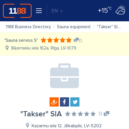
°C
+15
EN
1188 Business Directory
Sauna equipment
"Takser" SIA
"Sauna serviss S"
0
Biķernieku iela 162a, Rīga, LV-1079
"Takser" SIA
0
Kazarmu iela 12, Jēkabpils, LV-5202