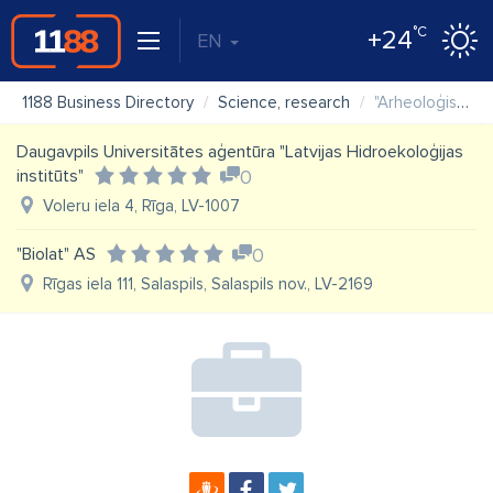
°C
+24
EN
1188 Business Directory
Science, research
"Arheoloģiskā izpēte" SIA
Daugavpils Universitātes aģentūra "Latvijas Hidroekoloģijas
institūts"
0
Voleru iela 4, Rīga, LV-1007
"Biolat" AS
0
Rīgas iela 111, Salaspils, Salaspils nov., LV-2169