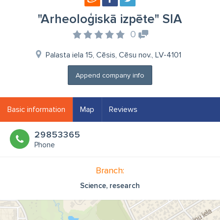
"Arheoloģiskā izpēte" SIA
0
Palasta iela 15, Cēsis, Cēsu nov., LV-4101
Append company info
Basic information
Map
Reviews
29853365
Phone
Branch:
Science, research