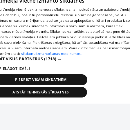
 tīmekļa vietne izmanto sīkdatnes
 tīmekļa vietnē tiek izmantotas sīkdatnes, lai nodrošinātu un uzlabotu tīmek
nes darbību., nosūtītu personalizētu reklāmu un satura ģenerēšanai, veiktu
āmas un satura mērījumus, auditorijas datu apkopošanu, kā arī produktu izst
zlabošanu. Zemāk sniedzam informāciju par visām sīkdatnēm, kuras tiek
ntotas mūsu tīmekļa vietnēs. Sīkdatnes var atšķirties atkarībā no apmeklētā
rneta vietnes sadaļas. Lietotājam jebkurā brīdī ir iespēja piekrist, atteikties va
īt savu piekrišanu. Piekrišanas sniegšana, kā arī tās atsaukšana vai mainīša
ecas uz visām interneta vietnes sadaļām. Vairāk informācijas par izmantotaj
atnēm skatīt
sīkdatņu izmantošanas noteikumos.
ĪT VISUS PARTNERUS
(1718) →
PIELĀGOT IZVĒLI
PIEKRIST VISĀM SĪKDATNĒM
ATSTĀT TEHNISKĀS SĪKDATNES
TEHNISKĀS/OBLIGĀTĀS
STATISTIKAS
MĒRĶĒŠANA
FUNKCIONĀLĀS
NEKLASIFICĒTĀS