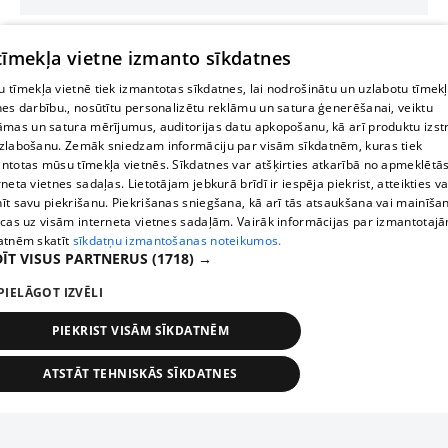
 tīmekļa vietne izmanto sīkdatnes
 tīmekļa vietnē tiek izmantotas sīkdatnes, lai nodrošinātu un uzlabotu tīmek
nes darbību., nosūtītu personalizētu reklāmu un satura ģenerēšanai, veiktu
āmas un satura mērījumus, auditorijas datu apkopošanu, kā arī produktu izst
zlabošanu. Zemāk sniedzam informāciju par visām sīkdatnēm, kuras tiek
ntotas mūsu tīmekļa vietnēs. Sīkdatnes var atšķirties atkarībā no apmeklētā
rneta vietnes sadaļas. Lietotājam jebkurā brīdī ir iespēja piekrist, atteikties va
īt savu piekrišanu. Piekrišanas sniegšana, kā arī tās atsaukšana vai mainīša
ecas uz visām interneta vietnes sadaļām. Vairāk informācijas par izmantotaj
atnēm skatīt
sīkdatņu izmantošanas noteikumos.
ĪT VISUS PARTNERUS
(1718) →
PIELĀGOT IZVĒLI
PIEKRIST VISĀM SĪKDATNĒM
ATSTĀT TEHNISKĀS SĪKDATNES
TEHNISKĀS/OBLIGĀTĀS
STATISTIKAS
MĒRĶĒŠANA