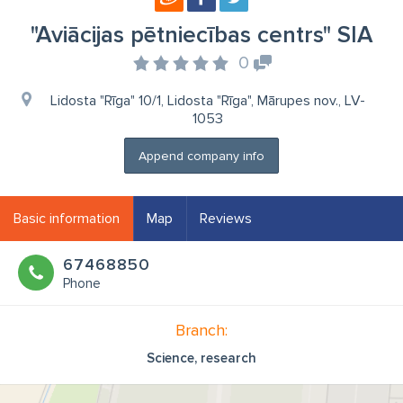
"Aviācijas pētniecības centrs" SIA
0
Lidosta "Rīga" 10/1, Lidosta "Rīga", Mārupes nov., LV-
1053
Append company info
Basic information
Map
Reviews
67468850
Phone
Branch:
Science, research