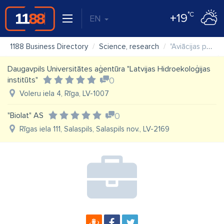
°C
+19
EN
1188 Business Directory
Science, research
"Aviācijas pētniecības centrs" SIA
Daugavpils Universitātes aģentūra "Latvijas Hidroekoloģijas
institūts"
0
Voleru iela 4, Rīga, LV-1007
"Biolat" AS
0
Rīgas iela 111, Salaspils, Salaspils nov., LV-2169