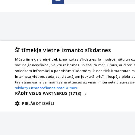
Šī tīmekļa vietne izmanto sīkdatnes
Mūsu tīmekļa vietnē tiek izmantotas sīkdatnes, lai nodrošinātu un u
satura ģenerēšanai, veiktu reklāmas un satura mērījumus, auditorij
sniedzam informāciju par visām sīkdatnēm, kuras tiek izmantotas mū
interneta vietnes sadaļas. Lietotājam jebkurā brīdī ir iespēja piekrist
tās atsaukšana vai mainīšana attiecas uz visām interneta vietnes s
sīkdatņu izmantošanas noteikumos.
RĀDĪT VISUS PARTNERUS
(1718) →
PIELĀGOT IZVĒLI
TEHNISKĀS/OBLIGĀTĀS
STATISTIKAS
M