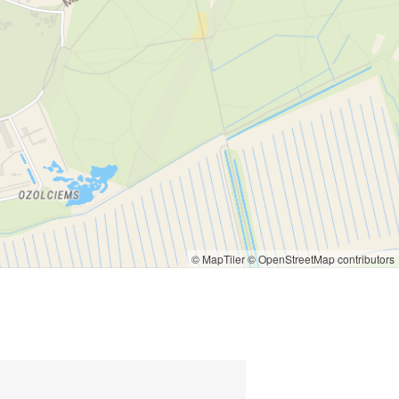
© MapTiler
© OpenStreetMap contributors