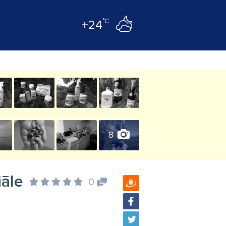
°C
+24
8
iāle
0