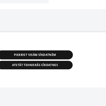
PIEKRIST VISĀM SĪKDATNĒM
ATSTĀT TEHNISKĀS SĪKDATNES