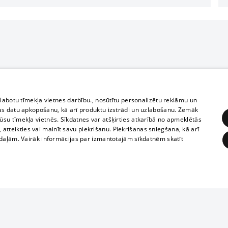
zlabotu tīmekļa vietnes darbību., nosūtītu personalizētu reklāmu un
as datu apkopošanu, kā arī produktu izstrādi un uzlabošanu. Zemāk
su tīmekļa vietnēs. Sīkdatnes var atšķirties atkarībā no apmeklētās
, atteikties vai mainīt savu piekrišanu. Piekrišanas sniegšana, kā arī
adaļām. Vairāk informācijas par izmantotajām sīkdatnēm skatīt
ĒRĶĒŠANA
FUNKCIONĀLĀS
NEKLASIFICĒTĀS