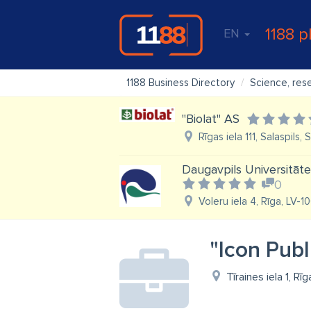
1188 p
EN
1188 Business Directory
Science, res
"Biolat" AS
Rīgas iela 111, Salaspils, 
Daugavpils Universitātes
0
Voleru iela 4, Rīga, LV-1
"Icon Publ
Tīraines iela 1, Rī