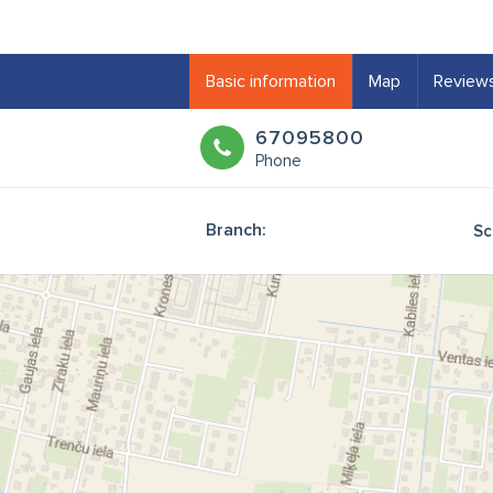
Basic information
Map
Review
67095800
Phone
Branch:
Sc