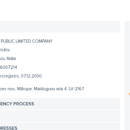
 PUBLIC LIMITED COMPANY
trēts
tu filiāle
6007214
creģistrs, 07.12.2000
es nov., Mārupe, Malduguņu iela 4, LV-2167
VENCY PROCESS
DRESSES