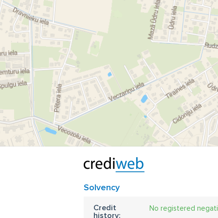
Solvency
Credit
No registered negat
history: