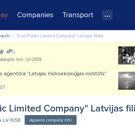
lay
Companies
Transport
earch
"Icon Public Limited Company" Latvijas filiāle
0
Salaspils nov., LV-2169
 aģentūra "Latvijas Hidroekoloģijas institūts"
007
ic Limited Company" Latvijas fil
ga, LV-1058
Append company info