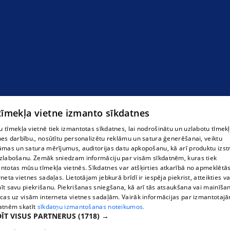
 tīmekļa vietne izmanto sīkdatnes
 tīmekļa vietnē tiek izmantotas sīkdatnes, lai nodrošinātu un uzlabotu tīmek
nes darbību., nosūtītu personalizētu reklāmu un satura ģenerēšanai, veiktu
āmas un satura mērījumus, auditorijas datu apkopošanu, kā arī produktu izst
zlabošanu. Zemāk sniedzam informāciju par visām sīkdatnēm, kuras tiek
ntotas mūsu tīmekļa vietnēs. Sīkdatnes var atšķirties atkarībā no apmeklētā
rneta vietnes sadaļas. Lietotājam jebkurā brīdī ir iespēja piekrist, atteikties va
īt savu piekrišanu. Piekrišanas sniegšana, kā arī tās atsaukšana vai mainīša
ecas uz visām interneta vietnes sadaļām. Vairāk informācijas par izmantotaj
atnēm skatīt
sīkdatņu izmantošanas noteikumos.
ĪT VISUS PARTNERUS
(1718) →