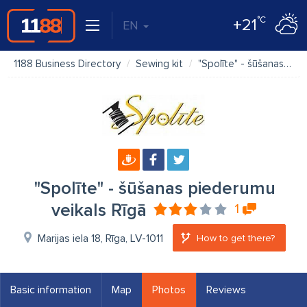
°C
+21
EN
1188 Business Directory
Sewing kit
"Spolīte" - šūšanas piederumu veikals Rīgā
"Spolīte" - šūšanas piederumu
veikals Rīgā
1
Marijas iela 18, Rīga, LV-1011
How to get there?
Basic information
Map
Photos
Reviews