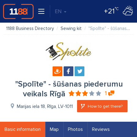
°C
+21
EN
1188 Business Directory
Sewing kit
"Spolīte" - šūšanas piederumu veikals Rīgā
"Spolīte" - šūšanas piederumu
veikals Rīgā
1
Marijas iela 18, Rīga, LV-1011
How to get there?
Basic information
Map
Photos
Reviews