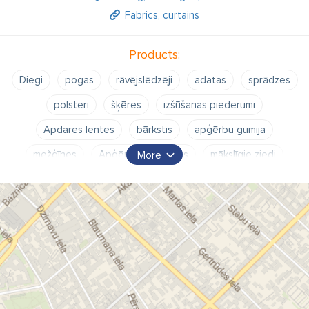
Fabrics, curtains
Products:
Diegi
pogas
rāvējslēdzēji
adatas
sprādzes
polsteri
šķēres
izšūšanas piederumi
Apdares lentes
bārkstis
apģērbu gumija
mežģīnes
Apģērbu aplikācijas
mākslīgie ziedi
More
šūšanas piederumi rīgā
audumi šūšanas piederumi
ādas šūšanas piederumi
šūšanas diegi
swarovsky
stikla pērslītes
apģērbu aplikācijas
šūšanas instrumenti
aksesuāri no spalvām
aksesuāri no dūnām
boa
polsteri
dekoratīvās lencītes
krūšturu aksesuāri