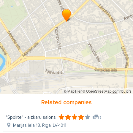
izšūšanas diegu komplekts
saspraužamās adatas
šūšanas šķēres
džinsu pogas
pogas vīriešu uzvalkiem
neilona diegi
diegi tamborēšanai
diegi sadi
"Spolīte" aizkaru salons
Spolīte
šūšanas piederumu veikals Rīgā
© MapTiler
© OpenStreetMap contributors
Related companies
"Spolīte" - aizkaru salons
0
Marijas iela 18, Rīga, LV-1011