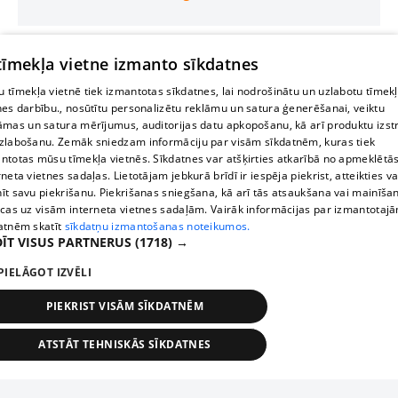
 tīmekļa vietne izmanto sīkdatnes
 tīmekļa vietnē tiek izmantotas sīkdatnes, lai nodrošinātu un uzlabotu tīmek
nes darbību., nosūtītu personalizētu reklāmu un satura ģenerēšanai, veiktu
āmas un satura mērījumus, auditorijas datu apkopošanu, kā arī produktu izst
zlabošanu. Zemāk sniedzam informāciju par visām sīkdatnēm, kuras tiek
ntotas mūsu tīmekļa vietnēs. Sīkdatnes var atšķirties atkarībā no apmeklētā
rneta vietnes sadaļas. Lietotājam jebkurā brīdī ir iespēja piekrist, atteikties va
īt savu piekrišanu. Piekrišanas sniegšana, kā arī tās atsaukšana vai mainīša
ecas uz visām interneta vietnes sadaļām. Vairāk informācijas par izmantotaj
atnēm skatīt
sīkdatņu izmantošanas noteikumos.
ĪT VISUS PARTNERUS
(1718) →
PIELĀGOT IZVĒLI
PIEKRIST VISĀM SĪKDATNĒM
ATSTĀT TEHNISKĀS SĪKDATNES
TEHNISKĀS/OBLIGĀTĀS
STATISTIKAS
MĒRĶĒŠANA