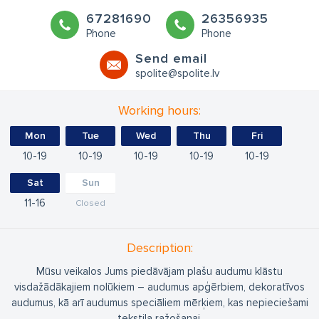
67281690
26356935
Phone
Phone
Send email
spolite@spolite.lv
Working hours:
Mon
Tue
Wed
Thu
Fri
10
19
10
19
10
19
10
19
10
19
Sat
Sun
11
16
Closed
Description:
Mūsu veikalos Jums piedāvājam plašu audumu klāstu
visdažādākajiem nolūkiem – audumus apģērbiem, dekoratīvos
audumus, kā arī audumus speciāliem mērķiem, kas nepieciešami
tekstila ražošanai.