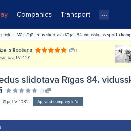
lay
Companies
Transport
g-rink
Mākslīgā ledus slidotava Rīgas 84. vidusskolas sporta kom
āze, slēpošana
0
ēsu nov., LV-4101
edus slidotava Rīgas 84. viduss
ā
0
1, Rīga, LV-1082
Append company info
s