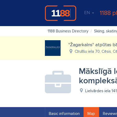
1188 p
EN
1188 Business Directory
Skiing, skatin
"Žagarkalns" atpūtas b
Cīrulīšu iela 70, Cēsis, C
Mākslīgā l
kompleks
Lielvārdes iela 14
Basic information
Map
Review