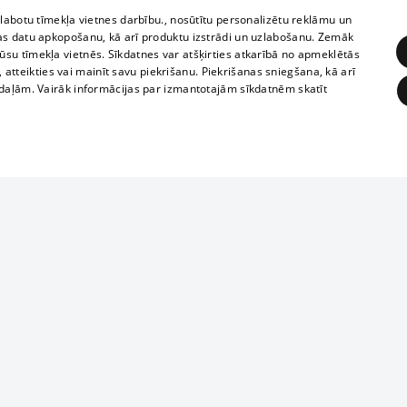
zlabotu tīmekļa vietnes darbību., nosūtītu personalizētu reklāmu un
as datu apkopošanu, kā arī produktu izstrādi un uzlabošanu. Zemāk
su tīmekļa vietnēs. Sīkdatnes var atšķirties atkarībā no apmeklētās
, atteikties vai mainīt savu piekrišanu. Piekrišanas sniegšana, kā arī
adaļām. Vairāk informācijas par izmantotajām sīkdatnēm skatīt
ĒRĶĒŠANA
FUNKCIONĀLĀS
NEKLASIFICĒTĀS
Reproduction, o
obligātās
Statistikas
Mērķēšana
Funkcionālās
Neklasificētās
parts or the i
parts of informa
eklēt un pārlūkot tīmekļa vietni un izmantot tās piedāvātās iespējas. Bez šīm sīkdatnēm 
Also automatic
ies
In the cinemas
of any materia
rains,
TV program
strictly forbid
ksts
tional schedules
website.
Contract rules
ēja norādītais identifikators
ets
360 Ziņas kontakti
īkfails tiek izmantots, lai saglabātu lietotāja piekrišanas statusu sīkdatnēm pašreizējā 
ckets