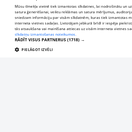
Mūsu tīmekļa vietnē tiek izmantotas sīkdatnes, lai nodrošinātu un u
satura ģenerēšanai, veiktu reklāmas un satura mērījumus, auditorij
sniedzam informāciju par visām sīkdatnēm, kuras tiek izmantotas mū
interneta vietnes sadaļas. Lietotājam jebkurā brīdī ir iespēja piekrist
tās atsaukšana vai mainīšana attiecas uz visām interneta vietnes s
sīkdatņu izmantošanas noteikumos.
RĀDĪT VISUS PARTNERUS
(1718) →
PIELĀGOT IZVĒLI
TEHNISKĀS/OBLIGĀTĀS
STATISTIKAS
M
Tehniskās/
Tehniskās/obligātās sīkdatnes nepieciešamas, lai lietotājs varētu brīvi apm
lietotājam nepieciešamo informāciju.
About us
Compan
Nodrošinātājs
/
Darbības
Advertisement
Buses, t
Nosaukums
Apra
Domēns
ilgums
interna
For business
delfi-adid
delfi.lv
1 gads
Izdev
Bus tick
Tariffs
gdpr
measureadv.com
59
Šis s
Train ti