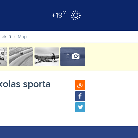
°C
+19
pleksā
Map
5
kolas sporta