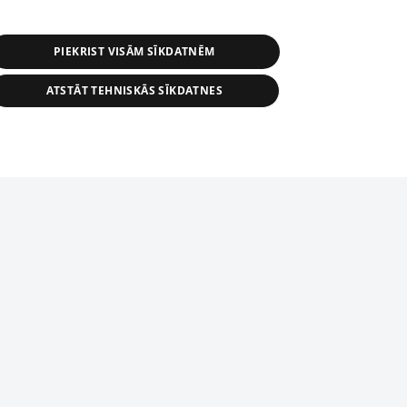
PIEKRIST VISĀM SĪKDATNĒM
ATSTĀT TEHNISKĀS SĪKDATNES
r distribution of 1188 database, its
nformation contained in the database, or
tion in any form is strictly prohibited.
tīmekļa vietne nevarēs pilnvērtīgi darboties un sniegt
 download is prohibited. Reproduction
l published on the website 1188 is
den without the editorial license of 1188
domēnā.