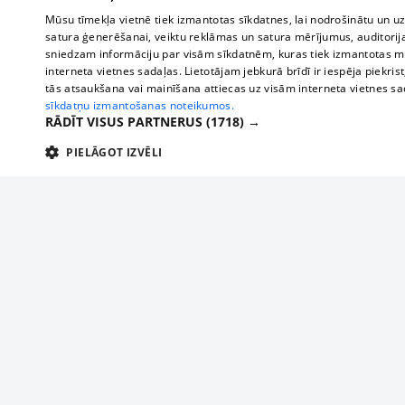
Mūsu tīmekļa vietnē tiek izmantotas sīkdatnes, lai nodrošinātu un u
satura ģenerēšanai, veiktu reklāmas un satura mērījumus, auditorij
sniedzam informāciju par visām sīkdatnēm, kuras tiek izmantotas mū
interneta vietnes sadaļas. Lietotājam jebkurā brīdī ir iespēja piekrist
tās atsaukšana vai mainīšana attiecas uz visām interneta vietnes s
sīkdatņu izmantošanas noteikumos.
RĀDĪT VISUS PARTNERUS
(1718) →
PIELĀGOT IZVĒLI
TEHNISKĀS/OBLIGĀTĀS
STATISTIKAS
M
Tehniskās/
Tehniskās/obligātās sīkdatnes nepieciešamas, lai lietotājs varētu brīvi apm
lietotājam nepieciešamo informāciju.
About us
Compan
Nodrošinātājs
/
Darbības
Advertisement
Buses, t
Nosaukums
Apra
Domēns
ilgums
interna
For business
delfi-adid
delfi.lv
1 gads
Izdev
Bus tick
Tariffs
gdpr
measureadv.com
59
Šis s
Train ti