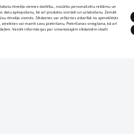
zlabotu tīmekļa vietnes darbību., nosūtītu personalizētu reklāmu un
as datu apkopošanu, kā arī produktu izstrādi un uzlabošanu. Zemāk
su tīmekļa vietnēs. Sīkdatnes var atšķirties atkarībā no apmeklētās
, atteikties vai mainīt savu piekrišanu. Piekrišanas sniegšana, kā arī
adaļām. Vairāk informācijas par izmantotajām sīkdatnēm skatīt
ĒRĶĒŠANA
FUNKCIONĀLĀS
NEKLASIFICĒTĀS
Reproduction, o
obligātās
Statistikas
Mērķēšana
Funkcionālās
Neklasificētās
parts or the i
parts of informa
eklēt un pārlūkot tīmekļa vietni un izmantot tās piedāvātās iespējas. Bez šīm sīkdatnēm 
Also automatic
ies
In the cinemas
of any materia
rains,
TV program
strictly forbid
ksts
tional schedules
website.
Contract rules
ēja norādītais identifikators
ets
360 Ziņas kontakti
īkfails tiek izmantots, lai saglabātu lietotāja piekrišanas statusu sīkdatnēm pašreizējā 
ckets