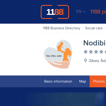
1188 p
EN
1188 Business Directory
Social care
Nodibi
Zibeņi, Ār
Basic information
Map
Photos