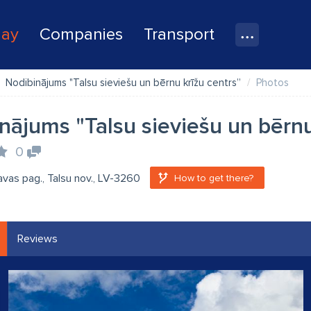
lay
Companies
Transport
Nodibinājums "Talsu sieviešu un bērnu krīžu centrs”
Photos
nājums "Talsu sieviešu un bērnu
0
lavas pag., Talsu nov., LV-3260
How to get there?
Reviews