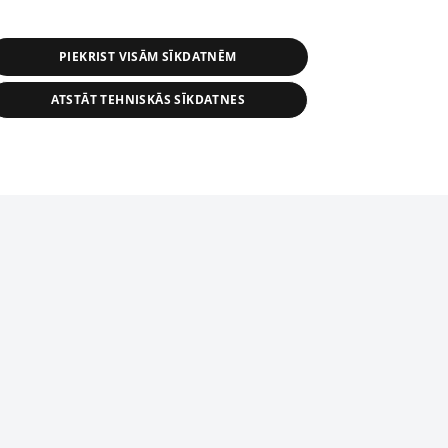
PIEKRIST VISĀM SĪKDATNĒM
ATSTĀT TEHNISKĀS SĪKDATNES
r distribution of 1188 database, its
nformation contained in the database, or
tion in any form is strictly prohibited.
tīmekļa vietne nevarēs pilnvērtīgi darboties un sniegt
 download is prohibited. Reproduction
l published on the website 1188 is
den without the editorial license of 1188
domēnā.