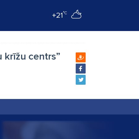
°C
+21
 krīžu centrs”