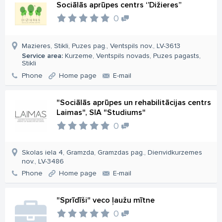
Sociālās aprūpes centrs ‘’Dižieres’’
0
Mazieres, Stikli, Puzes pag., Ventspils nov., LV-3613
Service area:
Kurzeme, Ventspils novads, Puzes pagasts,
Stikli
Phone
Home page
E-mail
"Sociālās aprūpes un rehabilitācijas centrs
Laimas", SIA "Studiums"
0
Skolas iela 4, Gramzda, Gramzdas pag., Dienvidkurzemes
nov., LV-3486
Phone
Home page
E-mail
"Sprīdīši" veco ļaužu mītne
0