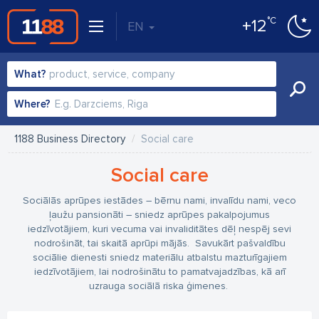
°C
+12
EN
What?
Where?
1188 Business Directory
Social care
Social care
Sociālās aprūpes iestādes – bērnu nami, invalīdu nami, veco
ļaužu pansionāti – sniedz aprūpes pakalpojumus
iedzīvotājiem, kuri vecuma vai invaliditātes dēļ nespēj sevi
nodrošināt, tai skaitā aprūpi mājās. Savukārt pašvaldību
sociālie dienesti sniedz materiālu atbalstu mazturīgajiem
iedzīvotājiem, lai nodrošinātu to pamatvajadzības, kā arī
uzrauga sociālā riska ģimenes.