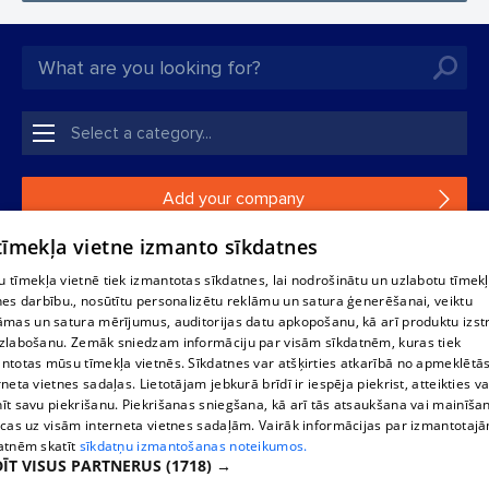
Add your company
 tīmekļa vietne izmanto sīkdatnes
If your company is not in our database, please fill in a
simple form.
 tīmekļa vietnē tiek izmantotas sīkdatnes, lai nodrošinātu un uzlabotu tīmek
nes darbību., nosūtītu personalizētu reklāmu un satura ģenerēšanai, veiktu
āmas un satura mērījumus, auditorijas datu apkopošanu, kā arī produktu izst
Reproduction, or distribution of 1188 database, its parts or the
zlabošanu. Zemāk sniedzam informāciju par visām sīkdatnēm, kuras tiek
information contained in the database, or parts of information in
ntotas mūsu tīmekļa vietnēs. Sīkdatnes var atšķirties atkarībā no apmeklētā
any form is strictly prohibited. Also automatic download is
rneta vietnes sadaļas. Lietotājam jebkurā brīdī ir iespēja piekrist, atteikties va
prohibited. Reproduction of any material published on the
īt savu piekrišanu. Piekrišanas sniegšana, kā arī tās atsaukšana vai mainīša
website 1188 is strictly forbidden without the editorial license of
ecas uz visām interneta vietnes sadaļām. Vairāk informācijas par izmantotaj
1188 website.
atnēm skatīt
sīkdatņu izmantošanas noteikumos.
ĪT VISUS PARTNERUS
(1718) →