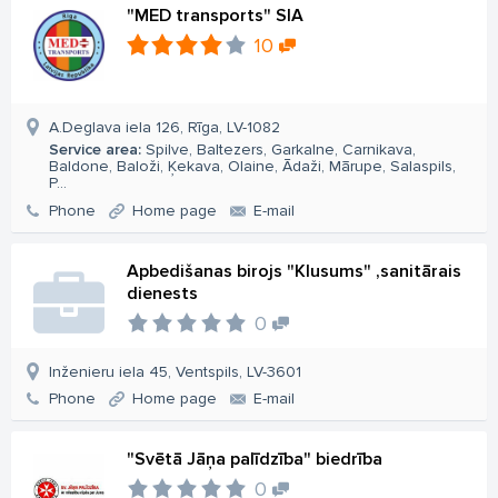
"MED transports" SIA
10
A.Deglava iela 126, Rīga, LV-1082
Service area:
Spilve, Baltezers, Garkalne, Carnikava,
Baldone, Baloži, Ķekava, Olaine, Ādaži, Mārupe, Salaspils,
P...
Phone
Home page
E-mail
Apbedišanas birojs "Klusums" ,sanitārais
dienests
0
Inženieru iela 45, Ventspils, LV-3601
Phone
Home page
E-mail
"Svētā Jāņa palīdzība" biedrība
0