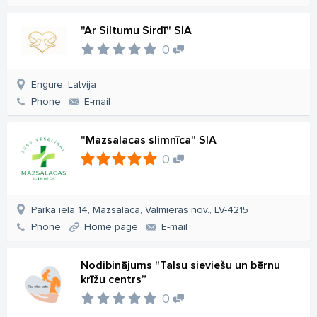
"Ar Siltumu Sirdī" SIA
0
Engure, Latvija
Phone
E-mail
"Mazsalacas slimnīca" SIA
0
Parka iela 14, Mazsalaca, Valmieras nov., LV-4215
Phone
Home page
E-mail
Nodibinājums "Talsu sieviešu un bērnu
krīžu centrs”
0