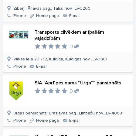
Zibeņi, Ārlavas pag., Talsu nov., LV-3260
Phone
Home page
E-mail
Transports cilvēkiem ar īpašām
vajadzībām
0
Virkas iela 29 - 12, Kuldīga, Kuldīgas nov., LV-3301
Phone
E-mail
SIA “Aprūpes nams “Urga”” pansionāts
0
Urgas pansionāts, Braslavas pag., Limbažu nov., LV-4068
Phone
Home page
E-mail