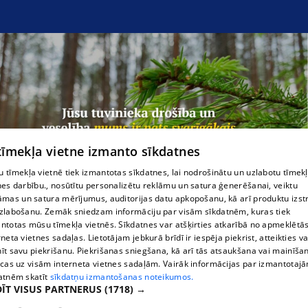
 tīmekļa vietne izmanto sīkdatnes
Sociālās aprūpes un rehabilitācijas centrs Laimas
 tīmekļa vietnē tiek izmantotas sīkdatnes, lai nodrošinātu un uzlabotu tīmek
nes darbību., nosūtītu personalizētu reklāmu un satura ģenerēšanai, veiktu
āmas un satura mērījumus, auditorijas datu apkopošanu, kā arī produktu izst
zlabošanu. Zemāk sniedzam informāciju par visām sīkdatnēm, kuras tiek
ntotas mūsu tīmekļa vietnēs. Sīkdatnes var atšķirties atkarībā no apmeklētā
rneta vietnes sadaļas. Lietotājam jebkurā brīdī ir iespēja piekrist, atteikties va
īt savu piekrišanu. Piekrišanas sniegšana, kā arī tās atsaukšana vai mainīša
ecas uz visām interneta vietnes sadaļām. Vairāk informācijas par izmantotaj
atnēm skatīt
sīkdatņu izmantošanas noteikumos.
ĪT VISUS PARTNERUS
(1718) →