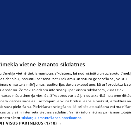
Krīzes situācija,
 tīmekļa vietne izmanto sīkdatnes
 tīmekļa vietnē tiek izmantotas sīkdatnes, lai nodrošinātu un uzlabotu tīmek
nes darbību., nosūtītu personalizētu reklāmu un satura ģenerēšanai, veiktu
āmas un satura mērījumus, auditorijas datu apkopošanu, kā arī produktu izst
zlabošanu. Zemāk sniedzam informāciju par visām sīkdatnēm, kuras tiek
ntotas mūsu tīmekļa vietnēs. Sīkdatnes var atšķirties atkarībā no apmeklētā
rneta vietnes sadaļas. Lietotājam jebkurā brīdī ir iespēja piekrist, atteikties va
īt savu piekrišanu. Piekrišanas sniegšana, kā arī tās atsaukšana vai mainīša
ecas uz visām interneta vietnes sadaļām. Vairāk informācijas par izmantotaj
atnēm skatīt
sīkdatņu izmantošanas noteikumos.
ĪT VISUS PARTNERUS
(1718) →