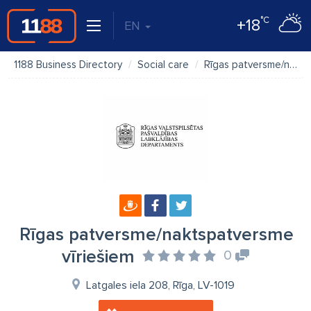
°C
+18
EN
1188 Business Directory
Social care
Rīgas patversme/naktspatversme vīriešiem
Rīgas patversme/naktspatversme
vīriešiem
0
Latgales iela 208, Rīga, LV-1019