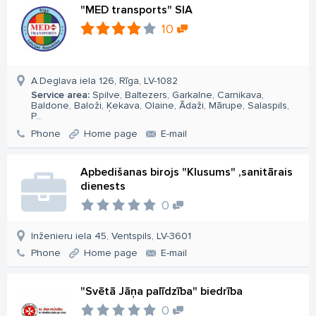
"MED transports" SIA
10
A.Deglava iela 126, Rīga, LV-1082
Service area:
Spilve, Baltezers, Garkalne, Carnikava,
Baldone, Baloži, Ķekava, Olaine, Ādaži, Mārupe, Salaspils,
P...
Phone
Home page
E-mail
Apbedišanas birojs "Klusums" ,sanitārais
dienests
0
Inženieru iela 45, Ventspils, LV-3601
Phone
Home page
E-mail
"Svētā Jāņa palīdzība" biedrība
0