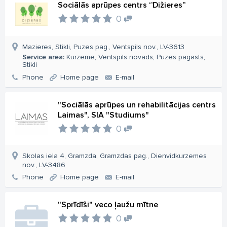
Sociālās aprūpes centrs ‘’Dižieres’’
0
Mazieres, Stikli, Puzes pag., Ventspils nov., LV-3613
Service area:
Kurzeme, Ventspils novads, Puzes pagasts,
Stikli
Phone
Home page
E-mail
"Sociālās aprūpes un rehabilitācijas centrs
Laimas", SIA "Studiums"
0
Skolas iela 4, Gramzda, Gramzdas pag., Dienvidkurzemes
nov., LV-3486
Phone
Home page
E-mail
"Sprīdīši" veco ļaužu mītne
0