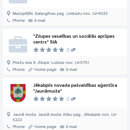
Mazsprīdīši, Salacgrīvas pag., Limbažu nov., LV-4033
Phone
E-mail
"Zilupes veselības un sociālās aprūpes
centrs" SIA
0
Priežu iela 9, Zilupe, Ludzas nov., LV-5751
Phone
Home page
E-mail
Jēkabpils novada pašvaldības aģentūra
"Jaunāmuiža"
0
Jaunā muiža, Jaunā muiža, Kūku pag., Jēkabpils nov., LV-
5222
Phone
Home page
E-mail