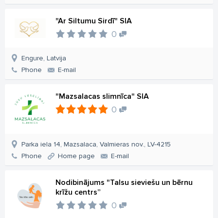
"Ar Siltumu Sirdī" SIA
0
Engure, Latvija
Phone
E-mail
"Mazsalacas slimnīca" SIA
0
Parka iela 14, Mazsalaca, Valmieras nov., LV-4215
Phone
Home page
E-mail
Nodibinājums "Talsu sieviešu un bērnu
krīžu centrs”
0