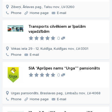
Zibeņi, Ārlavas pag., Talsu nov., LV-3260
Phone
Home page
E-mail
Transports cilvēkiem ar īpašām
vajadzībām
0
Virkas iela 29 - 12, Kuldīga, Kuldīgas nov., LV-3301
Phone
E-mail
SIA “Aprūpes nams “Urga”” pansionāts
0
Urgas pansionāts, Braslavas pag., Limbažu nov., LV-4068
Phone
Home page
E-mail