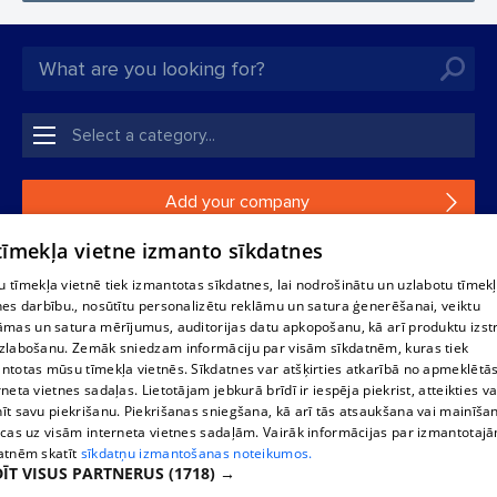
Add your company
 tīmekļa vietne izmanto sīkdatnes
If your company is not in our database, please fill in a
simple form.
 tīmekļa vietnē tiek izmantotas sīkdatnes, lai nodrošinātu un uzlabotu tīmek
nes darbību., nosūtītu personalizētu reklāmu un satura ģenerēšanai, veiktu
āmas un satura mērījumus, auditorijas datu apkopošanu, kā arī produktu izst
Reproduction, or distribution of 1188 database, its parts or the
zlabošanu. Zemāk sniedzam informāciju par visām sīkdatnēm, kuras tiek
information contained in the database, or parts of information in
ntotas mūsu tīmekļa vietnēs. Sīkdatnes var atšķirties atkarībā no apmeklētā
any form is strictly prohibited. Also automatic download is
rneta vietnes sadaļas. Lietotājam jebkurā brīdī ir iespēja piekrist, atteikties va
prohibited. Reproduction of any material published on the
īt savu piekrišanu. Piekrišanas sniegšana, kā arī tās atsaukšana vai mainīša
website 1188 is strictly forbidden without the editorial license of
ecas uz visām interneta vietnes sadaļām. Vairāk informācijas par izmantotaj
1188 website.
atnēm skatīt
sīkdatņu izmantošanas noteikumos.
ĪT VISUS PARTNERUS
(1718) →