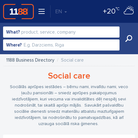
°C
+20
EN
What?
Where?
1188 Business Directory
Social care
Social care
Sociālās aprūpes iestādes – bērnu nami, invalīdu nami, veco
ļaužu pansionāti – sniedz aprūpes pakalpojumus
iedzīvotājiem, kuri vecuma vai invaliditātes dēļ nespēj sevi
nodrošināt, tai skaitā aprūpi mājās. Savukārt pašvaldību
sociālie dienesti sniedz materiālu atbalstu mazturīgajiem
iedzīvotājiem, lai nodrošinātu to pamatvajadzības, kā arī
uzrauga sociālā riska ģimenes.