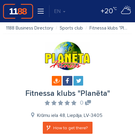
°C
+20
EN
1188 Business Directory
Sports club
Fitnessa klubs "Planēta"
Fitnessa klubs "Planēta"
0
Krūmu iela 48, Liepāja, LV-3405
How to get there?