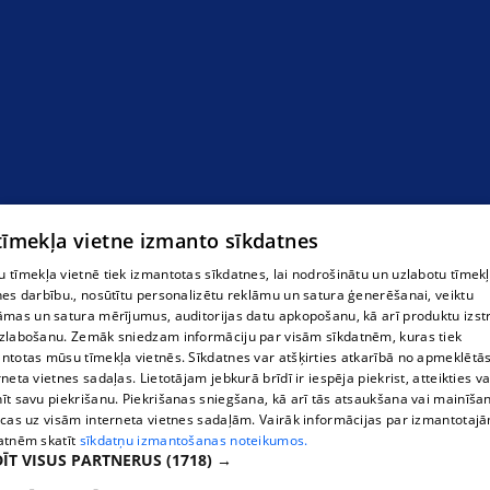
 tīmekļa vietne izmanto sīkdatnes
 tīmekļa vietnē tiek izmantotas sīkdatnes, lai nodrošinātu un uzlabotu tīmek
nes darbību., nosūtītu personalizētu reklāmu un satura ģenerēšanai, veiktu
āmas un satura mērījumus, auditorijas datu apkopošanu, kā arī produktu izst
zlabošanu. Zemāk sniedzam informāciju par visām sīkdatnēm, kuras tiek
ntotas mūsu tīmekļa vietnēs. Sīkdatnes var atšķirties atkarībā no apmeklētā
rneta vietnes sadaļas. Lietotājam jebkurā brīdī ir iespēja piekrist, atteikties va
īt savu piekrišanu. Piekrišanas sniegšana, kā arī tās atsaukšana vai mainīša
ecas uz visām interneta vietnes sadaļām. Vairāk informācijas par izmantotaj
atnēm skatīt
sīkdatņu izmantošanas noteikumos.
ĪT VISUS PARTNERUS
(1718) →